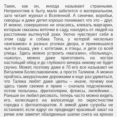
Таких, как он, иногда называют странными.
Неприхотлив в быту, мало заботится о материальном,
зато читает журнал о Вселенной. А синички, воробьи,
скворцы и даже дятел хорошо понимают, что это – друг.
И можно, совершенно не опасаясь, клевать маргарин,
которым смазаны веточки в саду, находясь от людей на
расстоянии вытянутой руки. Уютно чувствуют себя в
этом саду и собака Топа, у которой несколько
«вигвамов» в разных уголках двора, и прижившаяся
чья-то кошка, уже с котятами, и птицы, и дети со всей
улицы. Здесь можно устроить «магазин», «больницу»,
«школу», можно даже приготовить на костре
настоящий обед и до глубокого вечера никому не будет
скучно. Может, поэтому даже в 70 его все называют не
Виталием Болеславовичем, а просто Таликом. А можно
пройтись аккуратными дорожками и еще раз удивиться,
что Талика любят даже цветы – иначе, почему они
здесь такие свежие и яркие – сначала подснежники,
потом тюльпаны, фритиллярии, флоксы, лилейники…
Раньше он любил рисовать, теперь часто можно видеть
его, колесящего на велосипеде по окрестностям
городка с фотоаппаратом. А зимой даже сугробы не
остановят, если вдруг он предвидит красивый закат на
речке или заметит обалденные шапки снега на кронах