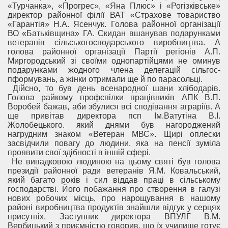
«Турчанка», «Прогрес», «Яна Плюс» і «Рогізківське»
директор районної філії ВАТ «Страхове товариство
«Гарантія» Н.А. Ясенчук. Голова районної організації
ВО «Батьківщина» ГА. Скидан вшанував подарунками
ветеранів сільськогосподарського виробництва. А
голова районної організації Партії регіонів А.П.
Миргородський зі своїми однопартійцями не оминув
подарунками жодного члена делегацій сільгос-
пформувань, а жінки отримали ще й по парасольці.
Дійсно, то був день всенародної шани хлібодарів.
Голова райкому профспілки працівників АПК В.П.
Воробей бажав, аби збулися всі сподівання аграріїв. А
ще привітав директора псп Ім.Ватутіна В.І.
Жолобецького. який днями був нагороджений
нагрудним знаком «Ветеран МВС». Щирі оплески
засвідчили повагу до людини, яка на пенсії зуміла
проявити свої здібності в іншій сфері.
Не випадковою людиною на цьому святі був голова
президії районної ради ветеранів Я.М. Ковальський,
який багато років і сил віддав праці в сільському
господарстві. Його побажання про створення в галузі
нових робочих місць, про нарощування в нашому
районі виробництва продуктів знайшли відгук у серцях
присутніх. Заступник директора ВПУЛГ В.М.
Вербицький з приємністю говорив, що їх училище готує