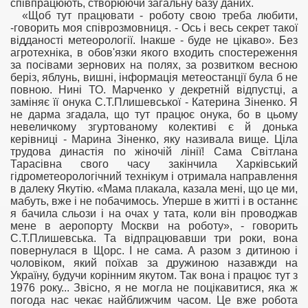
співпрацюють, створюючи загальну базу даних.
«Щоб тут працювати - роботу свою треба любити,
-говорить моя співрозмовниця. - Ось і весь секрет такої
відданості метеорології. Інакше - буде не цікаво». Без
агротехніка, в обов'язки якого входить спостереження
за посівами зернових на полях, за розвитком весною
беріз, яблунь, вишні, інформація метеостанції була б не
повною. Нині ТО. Марченко у декретній відпустці, а
заміняє її онука С.Т.Плишевської - Катерина Зіненко. Я
не дарма згадала, що тут працює онука, бо в цьому
невеличкому згуртованому колективі є й донька
керівниці - Марина Зіненко, яку називала вище. Ціла
трудова династія по жіночій лінії! Сама Світлана
Тарасівна свого часу закінчила Харківський
гідрометеорологічний технікум і отримала направлення
в далеку Якутію. «Мама плакала, казала мені, що це ми,
мабуть, вже і не побачимось. Уперше в житті і в останнє
я бачила сльози і на очах у тата, коли він проводжав
мене в аеропорту Москви на роботу», - говорить
С.Т.Плишевська. Та відпрацювавши три роки, вона
повернулася в Щорс. І не сама. А разом з дитиною і
чоловіком, який поїхав за дружиною назавжди на
Україну, будучи корінним якутом. Так вона і працює тут з
1976 року... Звісно, я не могла не поцікавитися, яка ж
погода нас чекає найближчим часом. Це вже робота