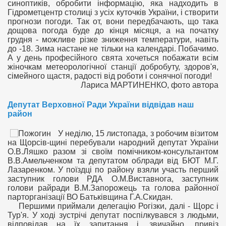
синоптиків, обробити інформацію, яка надходить в
Гідрометцентр столиці з усіх куточків України, і створити
прогнози погоди. Так от, вони передбачають, що така
дощова погода буде до кінця місяця, а на початку
грудня - можливе різке зниження температури, навіть
до -18. Зима настане не тільки на календарі. Побачимо.
А у день професійного свята хочеться побажати всім
жіночкам метеорологічної станції добробуту, здоров'я,
сімейного щастя, радості від роботи і сонячної погоди!
Лариса МАРТИНЕНКО, фото автора
Депутат Верховної Ради України відвідав наш
район
У неділю, 15 листопада, з робочим візитом
на Щорсів-щині перебували народний депутат України
О.В.Ляшко разом зі своїм помічником-консультантом
В.В.Амельченком та депутатом облради від БЮТ М.Г.
Лазаренком. У поїздці по району взяли участь перший
заступник голови РДА О.М.Виставнога, заступник
голови райради В.М.Запорожець та голова районної
парторганізації ВО Батьківщина Г.А.Скидан.
Першими приймали делегацію Рогізки, далі - Щорс і
Тур'я. У ході зустрічі депутат поспілкувався з людьми,
відповідав на їх запитання і, звичайно, привіз