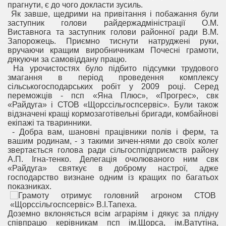
прагнути, є до чого докласти зусиль.
Як завше, щедрими на привітання і побажання були
заступник голови райдержадміністрації О.М.
Виставнога та заступник голови районної ради В.М.
Запорожець. Приємно тиснути натруджені руки,
вручаючи кращим виробничникам Почесні грамоти,
дякуючи за самовіддану працю.
На урочистостях було підбито підсумки трудового
змагання в період проведення комплексу
сільськогосподарських робіт у 2009 році. Серед
переможців - псп «Яна Плюс», «Прогрес», свк
«Райдуга» і СТОВ «Щорссільгоспсервіс». Були також
відзначені кращі кормозаготівельні бригади, комбайнові
екіпажі та тваринники.
- Добра вам, шановні працівники полів і ферм, та
вашим родинам, - з такими зичен-нями до своїх колег
звертається голова ради сільгосппідприємств району
А.П. Ігна-тенко. Делегація очолюваного ним свк
«Райдуга» святкує в доброму настрої, адже
господарство визнане одним із кращих по багатьох
показниках.
Доземно вклоняється всім аграріям і дякує за плідну
співпрацю керівникам псп ім.Щорса, ім.Ватутіна,