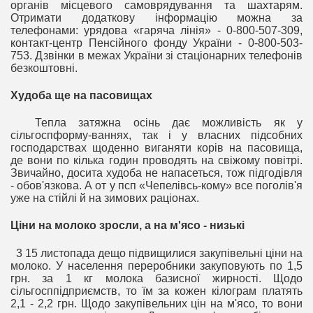
органів місцевого самоврядування та шахтарям.
Отримати додаткову інформацію можна за
телефонами: урядова «гаряча лінія» - 0-800-507-309,
контакт-центр Пенсійного фонду України - 0-800-503-
753. Дзвінки в межах України зі стаціонарних телефонів
безкоштовні.
Худоба ще на пасовищах
Тепла затяжна осінь дає можливість як у
сільгоспформу-ваннях, так і у власних підсобних
господарствах щоденно виганяти корів на пасовища,
де вони по кілька годин проводять на свіжому повітрі.
Звичайно, досита худоба не напасеться, тож підгодівля
- обов'язкова. А от у псп «Чепелівсь-кому» все поголів'я
уже на стійлі й на зимових раціонах.
Ціни на молоко зросли, а на м'ясо - низькі
3 15 листопада дещо підвищилися закупівельні ціни на
молоко. У населення переробники закуповують по 1,5
грн. за 1 кг молока базисної жирності. Щодо
сільгосппідприємств, то їм за кожен кілограм платять
2,1 - 2,2 грн. Щодо закупівельних цін на м'ясо, то вони