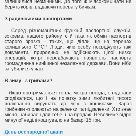
залишилися незмінними. До того ж м'ясокомбінати не
беруть корів, віддаючи перевагу бичкам.
З радянськими паспортами
Серед різноманітних функцій паспортної служби,
зокрема, нашого району, є й така як обмін паспортів
старого зразка - таких, що діяли ще на теренах
колишнього СРСР Люди, чию особу посвідчують такі
документи, природньо, не здійснюють цілої низки
операцій, котрі передбачають наявність паспорта
громадянина нинішньої незалежної держави. Вони ніби
загубилися у часі.
В зиму - з грибами?
Якщо протримається тепла мокра погода, є підстави
сподіватися, що і на початку зими любителі тихого
полювання вирушать до лісу з кошиками. Зараз
грибники «полюють» на зеленки та підзеленки. Хто знає
місця, набирає і для себе, і на продаж. Невеличке відро
минулої неділі коштувало на базарі 15 грн.
День всенародної шани