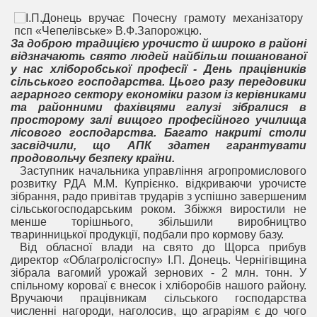
За доброю традицією урочисто й широко в районі
відзначають свято людей найбільш пошанованої
у нас хліборобської професії - День працівників
сільського господарства. Цього разу передовики
аграрного сектору економіки разом із керівниками
та районними фахівцями галузі зібралися в
просторому залі вищого професійного училища
лісового господарства. Багато накриті столи
засвідчили, що АПК здатен гарантувати
продовольчу безпеку країни.
Заступник начальника управління агропромислового
розвитку РДА М.М. Купрієнко. відкриваючи урочисте
зібрання, радо привітав трударів з успішно завершеним
сільськогосподарським роком. Збіжжя виростили не
менше торішнього, збільшили виробництво
тваринницької продукції, подбали про кормову базу.
Від обласної влади на свято до Щорса прибув
директор «Облагролісгоспу» І.П. Донець. Чернігівщина
зібрала вагомий урожай зернових - 2 млн. тонн. У
спільному короваї є внесок і хліборобів нашого району.
Вручаючи працівникам сільського господарства
численні нагороди, наголосив, що аграріям є до чого