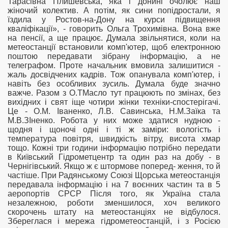
Тарасівна Плишевська, яка і донині очолює наш
жіночий колектив. А потім, як сини попідростали, я
їздила у Ростов-на-Дону на курси підвищення
кваліфікації», - говорить Ольга Трохимівна. Вона вже
на пенсії, а ще працює. Думала звільнятися, коли на
метеостанції встановили комп'ютер, щоб електронною
поштою передавати зібрану інформацію, а не
телеграфом. Проте начальник вмовила залишитися -
жаль досвідчених кадрів. Тож опанувала комп'ютер, і
навіть без особливих зусиль. Думала буде значно
важче. Разом з О.ТМасло тут працюють по змінах, без
вихідних і свят іще чотири жінки техніки-спостерігачі.
Це - О.М. Іваненко, Л.В. Савинська, Н.М.Заїка та
М.В.ЗІненко. Робота у них може здатися нудною -
щодня і щоночі одні і ті ж заміри: вологість і
температура повітря, швидкість вітру, висота хмар
тощо. Кожні три години інформацію потрібно передати
в Київський Гідрометцентр та один раз на добу - в
Чернігівський. Якщо ж є штормове поперед- ження, то й
частіше. При Радянському Союзі Щорська метеостанція
передавала інформацію і на 7 воєнних частин та в 5
аеропортів СРСР Після того, як Україна стала
незалежною, роботи зменшилося, хоч великого
скорочень штату на метеостанціях не відбулося.
Збереглася і мережа гідрометеостанцій, і з Росією