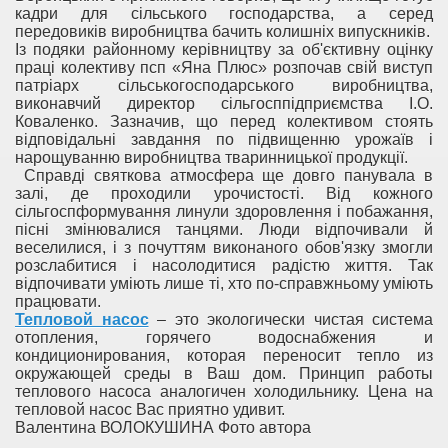
кадри для сільського господарства, а серед
передовиків виробництва бачить колишніх випускників.
Із подяки районному керівництву за об'єктивну оцінку
праці колективу псп «Яна Плюс» розпочав свій виступ
патріарх сільськогосподарського виробництва,
виконавчий директор сільгосппідприємства І.О.
Коваленко. Зазначив, що перед колективом стоять
відповідальні завдання по підвищенню урожаїв і
нарощуванню виробництва тваринницької продукції.
Справді святкова атмосфера ще довго панувала в
залі, де проходили урочистості. Від кожного
сільгоспформування линули здоровлення і побажання,
пісні змінювалися танцями. Люди відпочивали й
веселилися, і з почуттям виконаного обов'язку змогли
розслабитися і насолодитися радістю життя. Так
відпочивати уміють лише ті, хто по-справжньому уміють
працювати.
Тепловой насос
– это экологически чистая система
отопления, горячего водоснабжения и
кондиционирования, которая переносит тепло из
окружающей среды в Ваш дом. Принцип работы
теплового насоса аналогичен холодильнику. Цена на
тепловой насос Вас приятно удивит.
Валентина ВОЛОКУШИНА Фото автора