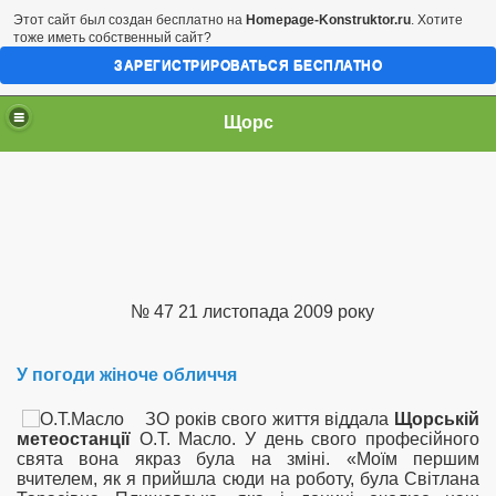
Этот сайт был создан бесплатно на
Homepage-Konstruktor.ru
. Хотите
тоже иметь собственный сайт?
ЗАРЕГИСТРИРОВАТЬСЯ БЕСПЛАТНО
Щорс
№ 47 21 листопада 2009 року
У погоди жіноче обличчя
ЗО років свого життя віддала
Щорській
метеостанції
О.Т. Масло. У день свого професійного
свята вона якраз була на зміні. «Моїм першим
вчителем, як я прийшла сюди на роботу, була Світлана