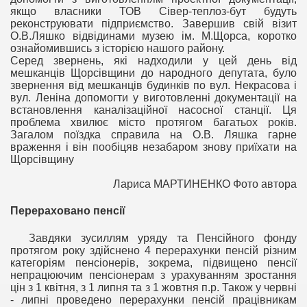
якщо власники ТОВ Сівер-теплоз-бут будуть
реконструювати підприємство. Завершив свій візит
О.В.Ляшко відвідинами музею ім. М.Щорса, коротко
ознайомившись з історією нашого району.
Серед звернень, які надходили у цей день від
мешканців Щорсівщини до народного депутата, було
звернення від мешканців будинків по вул. Некрасова і
вул. Леніна допомогти у виготовленні документації на
встановлення каналізаційної насосної станції. Ця
проблема хвилює місто протягом багатьох років.
Загалом поїздка справила на О.В. Ляшка гарне
враження і він пообіцяв незабаром знову приїхати на
Щорсівщину
Лариса МАРТИНЕНКО Фото автора
Перераховано пенсії
Завдяки зусиллям уряду та Пенсійного фонду
протягом року здійснено 4 перерахунки пенсій різним
категоріям пенсіонерів, зокрема, підвищено пенсії
непрацюючим пенсіонерам з урахуванням зростання
цін з 1 квітня, з 1 липня та з 1 жовтня п.р. Також у червні
- липні проведено перерахунки пенсій працівникам