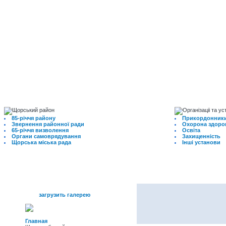
85-річчя району
Прикордонники
Звернення районної ради
Охорона здоро
65-річчя визволення
Освіта
Органи самоврядування
Захищенність
Щорська міська рада
Інші установи
меню
загрузить галерею
Главная