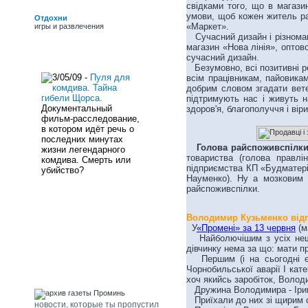
обласних премій ім.
свідками того, що в магазин
Г.Верьовки, Б. Грінченка
умови, щоб кожен житель ра
Отдохни
і премії Фонду культури,
«Маркет».
игры и развлечения
заслужений працівник
Сучасний дизайн і різномані
культури України.
магазин «Нова лінія», оптово
новости сайта
сучасний дизайн.
Безумовно, всі позитивні ре
3/05/09 -
Пуля для
всім працівникам, пайовикам
комдива. Тайна
добрим словом згадати ветер
гибели Щорса.
підтримують нас і живуть 
Документальный
здоров'я, благополуччя і вір
фильм-расследование,
в котором идёт речь о
последних минутах
Голова райспоживспілки
жизни легендарного
товариства (голова правлі
комдива. Смерть или
підприємства КП «Будматеріа
убийство?
Науменко). Ну а мозковим 
райспоживспілки.
Володимир Кузьменко відг
погода Щорс
У
«Промені» за 13 червня
(м
Найболючішим з усіх нещас
дівчинку нема за що: мати п
Першим (і на сьогодні єди
Чорнобильської аварії І кат
архив газеты "Проминь"
хоч якийсь заробіток, Волод
Дружина Володимира - Ірина
Приїхали до них зі щирим с
новости, которые ты пропустил