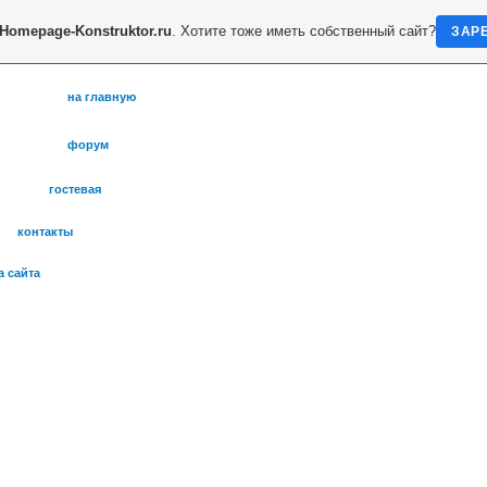
Homepage-Konstruktor.ru
. Хотите тоже иметь собственный сайт?
ЗАР
на главную
форум
гостевая
контакты
а сайта