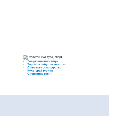
Залучення інвестицій
Торгівля і підприємництво
Сільське господарство
Культура і туризм
Спортивне життя