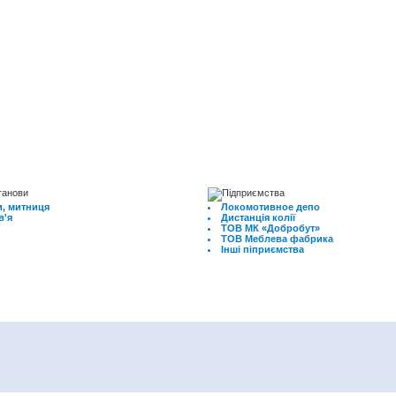
, митниця
Локомотивное депо
в'я
Дистанція колії
ТОВ МК «Добробут»
ТОВ Меблева фабрика
Інші піприємства