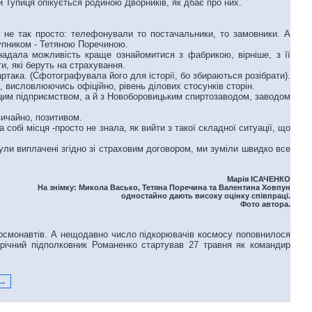
Тупиця опікується родиною Дворників, як дбає про них.
 так просто: телефонували то постачальники, то замовники. А
упником - Тетяною Поречиною.
надала можливість краще ознайомитися з фабрикою, вірніше, з її
и, які беруть на страхування.
така. (Сфотографувала його для історії, бо збираються розібрати).
 висловлюючись офіційно, рівень ділових стосунків сторін.
 цим підприємством, а й з Новоборовицьким спиртозаводом, заводом
ичайно, позитивом.
обі місця -просто не знала, як вийти з такої складної ситуації, що
ли виплачені згідно зі страховим договором, ми зуміли швидко все
Марія ІСАЧЕНКО
На знімку: Микола Васько, Тетяна Поречина та Валентина Ховпун
одностайно дають високу оцінку співпраці.
Фото автора.
космонавтів. А нещодавно число підкорювачів космосу поповнилося
річний підполковник Романенко стартував 27 травня як командир
 →