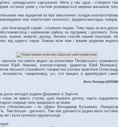
ргівлі, громадського харчування. Мета у нас одна - створити такі
овж останніх років у системі розвивається мережа магазинів типу
тильників має відкритий на базі викуплених складів коопзаготпрому
апроваджені нові комп'ютерні технології, відкрита викладка товарів,
, але благородній справі - служіння людям. Тому перш за все дякую
облспоживспілці і керівникам району за підтримку і допомогу. Хочу
сили, знання, енергію, досвід. Велике спасибі нашим покупцям, які
 вас від щирого серця. Бажаю всім вам і вашим родинам міцного
, просила поставити акцент на колективах Петрівського споживчого
вління Юрій Нижник), коопзаготпрому (директор Юрій Мелешко),
ектив міського споживчого товариства (голова правління Олександр
економісти, товарознавці, усі, хто працює в адмінбудівлі самої
Фото Леоніда ШЛОМИ
на долю молодої родини Дворників із Заріччя.
лише не мають статків, щоб лікувати дитину, навіть оздоровити
ладної операції поки працювати не може.
псп «Чепелівське» і пп «Діма» Володимир Кузьменко. Ліквідатор
в'ю. Тим більше - дитячого. Тож аби допомогти родині мати постійно
а які і була куплена годувальниця.
краще.