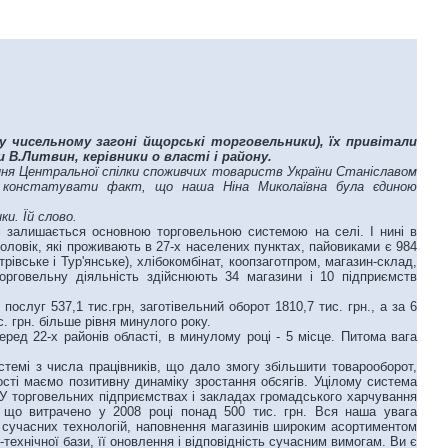
у чисельному загоні йщорські торговельники), їх привітали
В.Литвин, керівники о власті і району.
ління Центральної спілки споживчих товариств України Станіславом
о констатувати факт, що наша Ніна Миколаївна була єдиною
ки. Їй слово.
залишається основною торговельною системою на селі. І нині в
оловік, які проживають в 27-х населених пунктах, пайовиками є 984
рівське і Тур'янське), хлібокомбінат, коопзаготпром, магазин-склад,
орговельну діяльність здійснюють 34 магазини і 10 підприємств
ослуг 537,1 тис.грн, заготівельний оборот 1810,7 тис. грн., а за 6
. грн. більше рівня минулого року.
ед 22-х районів області, в минулому році - 5 місце. Питома вага
темі з числа працівників, що дало змогу збільшити товарооборот,
сті маємо позитивну динаміку зростання обсягів. Уцілому система
 У торговельних підприємствах і закладах громадського харчування
а що витрачено у 2008 році понад 500 тис. грн. Вся наша увага
я сучасних технологій, наповнення магазинів широким асортиментом
ехнічної бази, її оновлення і відповідність сучасним вимогам. Ви є