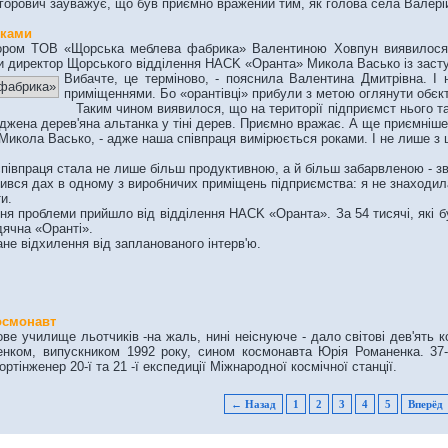
рович зауважує, що був приємно вражений тим, як голова села Валерій 
оками
ром TOB «Щорська меблева фабрика» Валентиною Ховпун виявилося не
ли директор Щорського відділення HACK «Оранта» Микола Васько із заст
Вибачте, це терміново, - пояснила Валентина Дмитрівна. І 
приміщеннями. Бо «орантівці» прибули з метою оглянути обєкт
Таким чином виявилося, що на території підприємст нього тар
жена дерев'яна альтанка у тіні дерев. Приємно вражає. А ще приємніше,
Микола Васько, - адже наша співпраця вимірюється роками. І не лише з
івпраця стала не лише більш продуктивною, а й більш забарвленою - зв
вся дах в одному з виробничих приміщень підприємства: я не знаходила с
и.
 проблеми прийшло від відділення HACK «Оранта». За 54 тисячі, які бу
дячна «Оранті».
е відхилення від запланованого інтерв'ю.
космонавт
е училище льотчиків -на жаль, нині неіснуюче - дало світові дев'ять 
нком, випускником 1992 року, сином космонавта Юрія Романенка. 37-
тінженер 20-ї та 21 -ї експедиції Міжнародної космічної станції.
← Назад
1
2
3
4
5
Вперёд