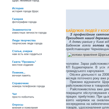
Щорс любимый город
История
история города Щорс
Галерея
фотографии города
Знаменитости
БАЙДУЖИХ ЛЮДЕЙ У КООП
известные личности города
З професійним святом,
Президент нашої держави 
Люди творчества
А днями раніше у Києві в
творческие люди города
Бабенком взяла
голова п
представницею Чернігівщин
Статьи, очерки
нам есть кем гордиться
Газета "Проминь"
чоловіки. Зараз райспоживспі
местное издание
КП Будматеріали. В усіх л
громадського харчування.
Помним...
Обсяги діяльності за 2008 р
вечная память
місяців поточного року вже р
Приємно відзначити: Щорськ
Справочник
райспоживспілки в товарооб
номера телефонов города
Райспоживспілка вже декіль
покращити обслуговування н
Чат
працює прибутково. При цьо
просто поболтать
27/05/09 -
Василь
взято напрямок на оновлен
Іванович Полевик.
зосереджена на забезпеченн
Опросы
Фольклорист, лауреат
товарів, удосконалення шлях
мнения и пожелания