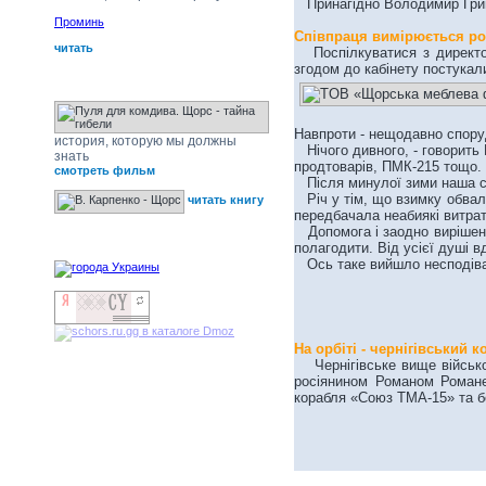
Принагідно Володимир Григо
Проминь
Співпраця вимірюється р
читать
Поспілкуватися з директо
згодом до кабінету постука
Щорс - тайна гибели
Навпроти - нещодавно споруд
история, которую мы должны
Нічого дивного, - говорить 
знать
продтоварів, ПМК-215 тощо.
смотреть фильм
Після минулої зими наша сп
Річ у тім, що взимку обвали
читать книгу
передбачала неабиякі витрат
Допомога і заодно вирішення
наши друзья
полагодити. Від усієї душі в
Ось таке вийшло несподіван
На орбіті - чернігівський 
Чернігівське вище військов
росіянином Романом Романе
корабля «Союз ТМА-15» та бор