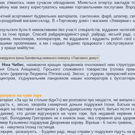
ах з'явилось нове сучасне обладнання. Міняється інтер'єр закладів то
йону мав змогу користуватись нашими торговельними послугами. Впрод
тний асортимент будівельних матеріалів, сантехніки, фарб, шпалер, сві
-роздрібний магазин-склад. В «Торговому домі» і магазині «Універмаг» з
зультати були б неможливими без участі спеціалістів, відданих нелегкій
 за їхню працю. Спасибі райдержадмініст-рації, райраді, міській раді, 
анів, пенсіонерів, кооператорів, які віддавали і віддають роботі свої 
нашими проблемами, а ми і надалі будемо працювати і обслуговувати
и у краще майбутнє.
 Ніна Чибис
, називаючи кращих працівників очолюваної нею структури
ння Ольга Аніщенко), Гірського споживчого товариства (голова пра
ли» (директор Людмила П'ятківська). Звісно, у лідерах прекрасний кол
центром, з'єднувальним ланцюжком наших кооператорів є бухгалтери, 
укнувся на чуже горе
атеріал «За що їм стільки біди?») ми розповіли про нещастя, які випали 
ть є, звісно, хвороба семирічної доньки подружжя Ілони. Батьки не 
рацює на півставки санітаркою у фельдшерському пункті, батько після ск
ним), хто ділом відгукнувся на чуже горе, був недавній керівник 
егорії, Володимир Григорович не з книжок знає, яка справжня ціна здоро
имир Кузьменко подарував Дворникам корову. Вірніше - 6 тисяч гривень, з
 - накупила Ілонці гостинців.
ерцем, -розказують. - Будемо раді, якщо справи у подружжя підуть на 