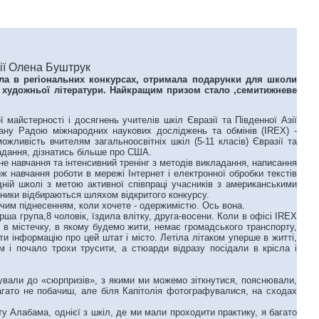
зії Олена Буштрук
ала в регіональних конкурсах, отримала подарунки для школи
то художньої літератури. Найкращим призом стало ,семитижневе
ї майстерності і досягнень учителів шкіл Євразії та Південної Азії
ану Радою міжнародних наукових досліджень та обмінів (IREX) -
ливість вчителям загальноосвітніх шкіл (5-11 класів) Євразії та
ладання, дізнатись більше про США.
е навчання та інтенсивний тренінг з методів викладання, написання
ож навчання роботи в мережі Інтернет і електронної обробки текстів
ній школі з метою активної співпраці учасників з американськими
сники відбираються шляхом відкритого конкурсу.
чим піднесенням, коли хочете - одержимістю. Ось вона.
а група,8 чоловік, їздила влітку, друга-восени. Коли в офісі IREX
в містечку, в якому будемо жити, немає громадського транспорту,
и інформацію про цей штат і місто. Летіла літаком уперше в житті,
 і почало трохи трусити, а стюарди відразу посідали в крісла і
ували до «сюрпризів», з якими ми можемо зіткнутися, пояснювали,
 багато не побачиш, але біля Капітолія фотографувалися, на сходах
.
 Алабама, однієї з шкіл, де ми мали проходити практику, я багато