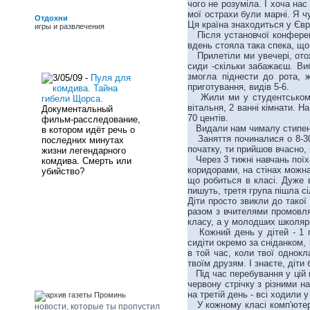
чого не розуміла. І хоча на
обласних премій ім.
мої острахи були марні. Я ч
Г.Верьовки, Б. Грінченка
Отдохни
Ця країна знаходиться у Євр
і премії Фонду культури,
игры и развлечения
Після установчої конференці
заслужений працівник
вдень стояла така спека, що
культури України.
новости сайта
Прилетіли ми увечері, отож 
сиди -скільки забажаєш. Виб
змогла піднести до рота, ж
3/05/09 -
Пуля для
приготування, видів 5-6.
комдива. Тайна
Жили ми у студентському гу
гибели Щорса.
вітальня, 2 ванні кімнати. 
Документальный
70 центів.
фильм-расследование,
Видали нам чималу стипендію
в котором идёт речь о
Заняття починалися о 8-30 
последних минутах
початку, ти прийшов вчасно,
жизни легендарного
Через 3 тижні навчань поїха
комдива. Смерть или
коридорами, на стінах можна
убийство?
що робиться в класі. Дуже в
пишуть, третя група пішла с
Діти просто звикли до такої
разом з вчителями промовляю
погода Щорс
класу, а у молодших школярі
Кожний день у дітей - 1 го
сидіти окремо за сніданком, 
в той час, коли твої однокл
твоїм друзям. І знаєте, діти
Під час перебування у цій ш
архив газеты "Проминь"
червону стрічку з різними н
на третій день - всі ходили
У кожному класі комп'ютер, 
новости, которые ты пропустил