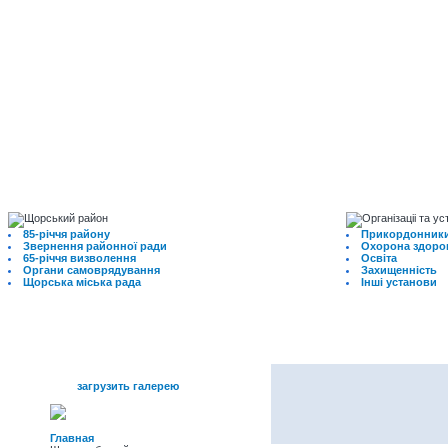
85-річчя району
Прикордонники
Звернення районної ради
Охорона здоро
65-річчя визволення
Освіта
Органи самоврядування
Захищенність
Щорська міська рада
Інші установи
меню
загрузить галерею
Главная