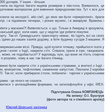
300 доларів. У інших - більше.
ила на підлозі багато ящиків розміром з півстола. Виявилося, ця
здатковим матеріалом для вивчення природознавства. Тут є все для
зили на екскурсії, або сім'ї, до яких ми були «прикріплені», брали
і, і в підземних печерах, і різних музеях, і в акваріумі. Вражень і
ти у магазині?! Виявляється, є що. Тільки в Америці я зрозуміла,
канський друг, коли каже, що у неділю їде робити покупки.
ту. Так-от. Громадського транспорту немає, бо їздять всі на своїх
ь їдемо до наших хазяїв додому, а біля будинку сусідів 3 машини. Я
.
 американським віскі. Правда, щоб купити пляшку, прийшлося їхати у
в і колег з Індії, накрили стіл. Співали, грали в ігри, танцювали.
, може, не подобається? У відповідь чую, що вони не п'ють спиртне
р я розумію, чому в нас так багато п'яниць.
і були накрити стіл з українськими стравами, а вчителі з Індіі -
ями, вінегретом, тюфтелями, смаженою капустою. Поклали 2 коробки
70. Так-от, коли прибирали столи, побачили - тарілки з українськими
рама - це нічого не сказати.
йомитися з аплікаційними формами, чи зателефонуйте у офіс IREX-
Підготувала Олена КОМПАНЕЦЬ
На знімку: О.І. Буштрук
(фото автора та з сімейного архіву)
Ювілей Щорської залізниці