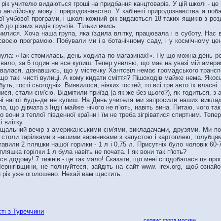
 рік учителю видаються гроші на придбання канцтоварів. У цій школі - це 
глійську мову і природознавство. У кабінеті природознавства я побач
 учбової програми, і школі кожний рік видаються 18 таких ящиків з ро
б до різних видів ґрунтів. Тільки вчись.
лися. Хоча наша група, яка їздила влітку, працювала і в суботу. Нас во
воєю програмою. Побували ми і в ботанічному саду, і у космічному центр
а: «Так стомилась, день ходила по магазинах!». Ну що можна день роби
увало, за 6 годин не все купиш. Тепер уявляю, що має на увазі мій амери
лася, дізнавшись, що у містечку Хантсвіл немає громадського транспор
що такі чисті вулиці. А кому кидати сміття? Пішоходів майже нема. Якос
уть, гості сьогодні». Виявилося, ніяких гостей, то всі три авто їх власні 
ся, стали сім'єю. Відмітили приїзд (а як же без цього?), як годиться, з
ні напої будь-де не купиш. На День учителя ми запросили наших викладачі
, що дівчата з Індії майже нічого не п'ють, навіть вина.
Питаю, чого так
о вони з теплої південної країни і їм не треба зігріватися спиртним. Тепе
і влітку.
ьний вечір з американськими сім'ями, викладачами, друзями. Ми повинн
З столи тарілками з нашими варениками з капустою і картоплею, голубц
тавили 2 пляшки нашої горілки - 1 л і 0,75 л. Присутніх було чоловік 60-
ляшка горілки 1 л була навіть не почата. І як вони так п'ють?
я додому! 7 тижнів - це так мало! Сказати, що мені сподобалася ця прог
нігівщини, не полінуйтеся, зайдіть на сайт www. irex.org, щоб озна
й рік уже оголошено. Нехай вам щастить.
ті з Туреччини
сервис форд москва