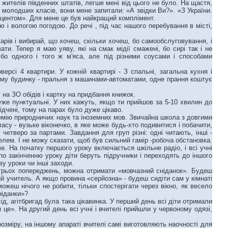
 жителів південних штатів, легше мені від цього не було. На щастя,
 молодших класів, вони мене запитали: «А звідки Ви?». «З України.
 акцентом». Для мене це був найкращий комплімент.
 і вологою погодою. До речі , під час нашого перебування в місті,
арів і вибирай, що хочеш, скільки хочеш, бо самообслуговування, і
ти. Тепер я маю уяву, які на смак мідії смажені, бо сирі так і не
 бо одного і того ж м'яса, але під різними соусами і способами
сі 4 квартири. У кожній квартирі - З спальні, загальна кухня і
ньому будинку - пральня з машинами-автоматами, одне прання коштує
на ЗО обідів і картку на придбання книжок.
уже пунктуальні. У них кажуть, якщо ти прийшов за 5-10 хвилин до
ідчені, тому на парах було дуже цікаво.
емію природничих наук та іноземних мов. Звичайна школа з довгими
асу - вузьке віконечко, в яке може будь-хто подивитися і побачити,
 четверо за партами. Завдання для груп різні: одні читають, інші -
елем. І не можу сказати, щоб був сильний гамір -робоча обстановка.
че. На початку першого уроку включається шкільне радіо, і всі учні
по закінченню уроку діти беруть підручники і переходять до іншого
ву уроки чи інші заходи.
 трьох попереджень, можна отримати «мовчазний сніданок». Будеш
вий учитель. А якщо провина «серйозна» - будеш сидіти сам у кімнаті
ожеш нічого не робити, тільки спостерігати через вікно, як весело
сніданки»?
д, агітбригад була така цікавинка. У перший день всі діти отримали
 це». На другий день всі учні і вчителі прийшли у червоному одязі,
озміру, на іншому апараті вчителі самі виготовляють наочності для