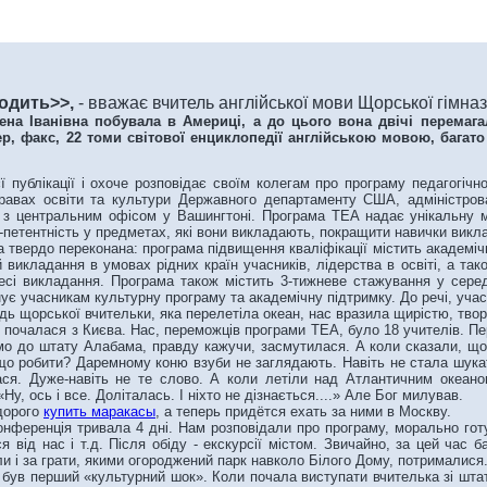
ходить>>,
- вважає вчитель англійської мови Щорської гімна
на Іванівна побувала в Америці, а до цього вона двічі перемаг
ер, факс, 22 томи світової енциклопедії англійською мовою, бага
єї публікації і охоче розповідає своїм колегам про програму педагогічно
равах освіти та культури Державного департаменту США, адміністров
 з центральним офісом у Вашингтоні. Програма TEA надає унікальну мож
м-петентність у предметах, які вони викладають, покращити навички вик
вердо переконана: програма підвищення кваліфікації містить академічн
й викладання в умовах рідних країн учасників, лідерства в освіті, а так
есі викладання. Програма також містить 3-тижневе стажування у серед
ує учасникам культурну програму та академічну підтримку. До речі, уча
 щорської вчительки, яка перелетіла океан, нас вразила щирістю, твор
чалася з Києва. Нас, переможців програми TEA, було 18 учителів. Перш
мо до штату Алабама, правду кажучи, засмутилася. А коли сказали, що 
що робити? Даремному коню взуби не заглядають. Навіть не стала шукат
ся. Дуже-навіть не те слово. А коли летіли над Атлантичним океаном
Ну, ось і все. Доліталась. І ніхто не дізнається....» Але Бог милував.
дорого
купить маракасы
, а теперь придётся ехать за ними в Москву.
ференція тривала 4 дні. Нам розповідали про програму, морально гот
я від нас і т.д. Після обіду - екскурсії містом. Звичайно, за цей час
и і за грати, якими огороджений парк навколо Білого Дому, потрималися
ув перший «культурний шок». Коли почала виступати вчителька зі штату