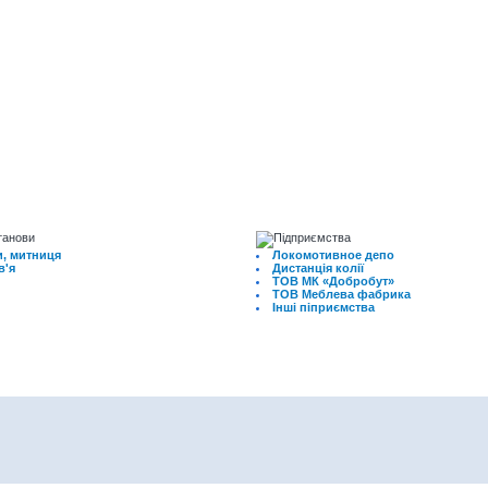
, митниця
Локомотивное депо
в'я
Дистанція колії
ТОВ МК «Добробут»
ТОВ Меблева фабрика
Інші піприємства