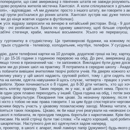
с попередили, що самі американці з північних штатів не завжди розуміють
удово розуміла жителів містечка Хантсвіл. А коли спілкувалася з дітьми
опі», - відповідаю. «А ми думали: просто з іншого штату, ви говорите з
ї групи роз'їхалися до різних штатів. Хантсвіл зустрів нас дуже теплою
 ми до кінця жовтня ходили в футболках).
усіх відразу запросили на вечерю в китайський ресторан. Вхід - 9 дол
ір - очі розбігаються. Брала по одному шматочку, щоб більше спробува
аб'ячі стегенця, краби, маленькі восьминоги. Усього не перерахуєш,
ртожитку в студмістечку. Це триповерхові будинки, на кожному повер
На трьох студентів - телевізор, холодильник, ноутбук, телефон. У сусід
, дали телефонні картки на 10 доларів, додаткові гроші на їжу, картку 
і до 15-16 години з годинною перервою на обід. До речі, американці д
 якщо точно в призначений час - ти запізнився. Викладачі були дуже досв
ли ми до різних шкіл на практику. Я потрапила в середню школу - Акад
 побачити вивішені вчителями творчі роботи учнів. На дверях кожного кл
елику увагу у цій школі надають груповій роботі, тому і діти сидять по
іла на килим, одягла навушники й щось слухає, четверта - працює з учит
 роботи. Уроки починаються о 8 годині, до 8-30 діти читають, хто що хо
ть клятву прапору. Таких перерв, як у нас, в цій школі нема. Просто 
в один урок плавно переходить у інший. Одна година на обід, і потім зно
дина фізкультури. Покарання теж цікаві. За незначну провину, після
і ніхто з тобою не має права говорити. І за цим буде спостерігати черго
асники беруть участь у цікавому позакласному заході. Можеш читати, м
 бояться таких покарань. Цікаво, як би наші учні реагували на «мовчазні 
колі я побачила, як проходив тиждень боротьби з наркотиками. Крім бесі
аписами. На моїй стрічці були такі слова: «Ти надто хороший, щоб робити
 у шкарпетках. Наступного дня всі одягнулися задом наперед.
проектор, в школі є апарат, який ламінує папір (документ) будь-якого р