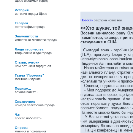
Щорс любимый город
История
история города Щорс
Новости
загрузка новостей...
Галерея
фотографии города
<<Хто шукає, той зна
Восени минулого року Оле
Знаменитости
-комп'ютер, сканер, принт
известные личности города
стажування в США.
Люди творчества
Сьогодні вона - героїня ці
творческие люди города
(TEA), програму Бюро у сп
неприбутковою організацією
Статьи, очерки
Південної Азії поглибити ко
нам есть кем гордиться
Наша майстерна англічанка т
навчального плану, стратегі
Газета "Проминь"
для їх використання у проц
местное издание
колегами та учнями й пропон
Словом, подальша розповідь
Помним...
- Моя подорож до Америки по
вечная память
я дізналася вперше, що їде
настрій зовсім пропав. Але 
Справочник
отож перельоту дуже бояла
номера телефонов города
попристібалися, подумала : «
На месте можно было бы не
Чат
У Вашингтоні установча кон
просто поболтать
чим американці відрізняютьс
27/05/09 -
Василь
меморіалу Лінкольна посиділ
Іванович Полевик.
Опросы
На цій конференції в мене б
Фольклорист, лауреат
мнения и пожелания