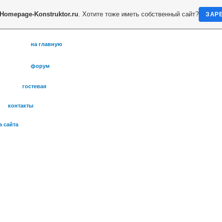
Homepage-Konstruktor.ru
. Хотите тоже иметь собственный сайт?
ЗАР
на главную
форум
гостевая
контакты
а сайта