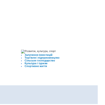
Залучення інвестицій
Торгівля і підприємництво
Сільське господарство
Культура і туризм
Спортивне життя