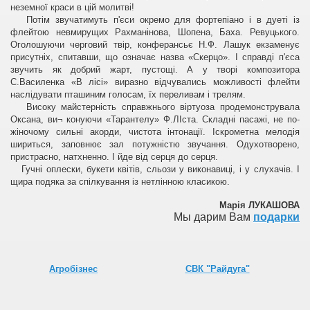
неземної краси в цій молитві!
Потім звучатимуть п'єси окремо для фортепіано і в дуеті із
флейтою невмирущих Рахманінова, Шопена, Баха. Ревуцького.
Оголошуючи черговий твір, конферансьє Н.Ф. Лашук екзаменує
присутніх, спитавши, що означає назва «Скерцо». І справді п'єса
звучить як добрий жарт, пустощі. А у творі композитора
С.Василенка «В лісі» виразно відчувались можливості флейти
наслідувати пташиним голосам, їх переливам і трелям.
Високу майстерність справжнього віртуоза продемонструвала
Оксана, ви¬ конуючи «Тарантелу» Ф.ЛІста. Складні пасажі, не по-
жіночому сильні акорди, чистота інтонації. Іскрометна мелодія
шириться, заповнює зал потужністю звучання. Одухотворено,
пристрасно, натхненно. І йде від серця до серця.
Гучні оплески, букети квітів, сльози у виконавиці, і у слухачів. І
щира подяка за спілкування із нетлінною класикою.
Марія ЛУКАШОВА
Мы дарим Вам
подарки
Агробізнес
СВК "Райдуга"