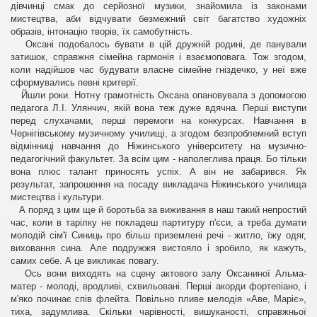
дівчинці смак до серйозної музики, знайомила із законами
мистецтва, аби відчувати безмежний світ багатство художніх
образів, інтонацію творів, їх самобутність.
Оксані подобалось бувати в цій дружній родині, де панували
затишок, справжня сімейна гармонія і взаємоповага. Тож згодом,
коли надійшов час будувати власне сімейне гніздечко, у неї вже
сформувались певні критерії.
Йшли роки. Нотну грамотність Оксана опановувала з допомогою
педагога Л.І. Улянчич, якій вона теж дуже вдячна. Перші виступи
перед слухачами, перші перемоги на конкурсах. Навчання в
Чернігівському музичному училищі, а згодом безпроблемний вступ
відмінниці навчання до Ніжинського університету на музично-
педагогічний факультет. За всім цим - наполеглива праця. Бо тільки
вона плюс талант приносять успіх. А він не забарився. Як
результат, запрошення на посаду викладача Ніжинського училища
мистецтва і культури.
А поряд з цим ще й боротьба за виживання в наш такий непростий
час, коли в тарілку не покладеш партитуру п'єси, а треба думати
молодій сім'ї Синиць про більш приземлені речі - житло, їжу одяг,
виховання сина. Але подружжя вистояло і зробило, як кажуть,
самих себе. А це викликає повагу.
Ось вони виходять на сцену актового залу Оксаниної Альма-
матер - молоді, вродливі, схвильовані. Перші акорди фортепіано, і
м'яко починає спів флейта. Повільно пливе мелодія «Аве, Маріє»,
тиха, задумлива. Скільки чарівності, вишуканості, справжньої