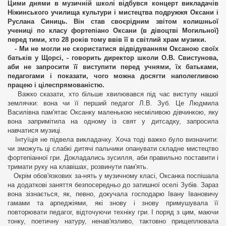
Цими днями в музичній школі відбувся концерт викладачів
Ніжинського училища культури і мистецтва подружжя Оксани і
Руслана Синиць. Він став своєрідним звітом колишньої
учениці по класу фортепіано Оксани (в дівоцтві Могильної)
перед тими, хто 28 років тому ввів її в світлий храм музики.
- Ми не могли не скористатися відвідуванням Оксаною своїх
батьків у Щорсі, - говорить директор школи О.В. Свистунова,
аби не запросити її виступити перед учнями, їх батьками,
педагогами і показати, чого можна досягти наполегливою
працею і цілеспрямованістю.
Важко сказати, хто більше хвилювався під час виступу нашої
землячки: вона чи її перший педагог Л.В. Зуб. Це Людмила
Василівна пам'ятає Оксанку маленькою несміливою дівчинкою, яку
вона запримітила на одному із свят у дитсадку, запросила
навчатися музиці.
Інтуїція не підвела викладачку. Хоча тоді важко було визначити:
чи зможуть ці слабкі дитячі пальчики опанувати складне мистецтво
фортепіанної гри. Докладались зусилля, аби правильно поставити і
тримати руку на клавішах, розвинути пам'ять.
Окрім обов'язкових за-нять у музичному класі, Оксанка поспішала
на додаткові заняття безпосередньо до затишної оселі Зубів. Зараз
вона зізнається, як, певно, докучала господарю Івану Івановичу
гамами та арпеджіями, які знову і знову примушувала її
повторювати педагог, відточуючи техніку гри. І поряд з цим, маючи
тонку, поетичну натуру, ненав'язливо, тактовно прищеплювала