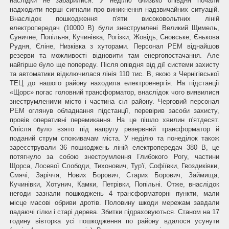
наслідки не забарилися. У неділю близько опівдня почали
надходити перші сигнали про виникнення надзвичайних ситуацій.
Внаслідок пошкодження п'яти високовольтних ліній
електропередач (10000 В) були знеструмлені Великий Щимель,
Суничне, Попільня, Кучинівка, Рогізки, Жовідь, Сновське, Єнькова
Рудня, Єліне, Низківка з хуторами. Персонал РЕМ віднайшов
резерви та можливості відновити там енергопостачання. Але
найгірше було ще попереду. Після опівдня від дії системи захисту
та автоматики відключилася лінія 110 тис. В, якою з Чернігівської
ТЕЦ до нашого району находила електроенергія. На підстанції
«Щорс» погас головний трансформатор, внаслідок чого виявилися
знеструмленими місто і частина сіл району. Черговий персонал
РЕМ оглянув обладнання підстанції, перевірив засоби захисту,
провів оперативні перемикання. На це пішло хвилин п'ятдесят.
Опісля було взято під напругу резервний трансформатор й
поданий струм споживачам міста. У неділю та понеділок також
зареєстрували 36 пошкоджень ліній електропередач 380 В, це
потягнуло за собою знеструмлення Глибокого Рогу, частини
Щорса, Лосевої Слободи, Тихонович, Тур'ї, Софіївки, Гвоздиківки,
Смячі, Заріччя, Нових Борович, Старих Борович, Займища,
Кучинівки, Хотунич, Камки, Петрівки, Попільні. Отже, внаслідок
негоди зазнали пошкоджень 4 трансформаторні пункти, мали
місце масові обриви дротів. Половину шкоди мережам завдали
падаючі гілки і старі дерева. Збитки підраховуються. Станом на 17
годину вівторка усі пошкодження по району вдалося усунути