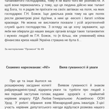
талановитого господарника, тому я їм мало чого міг розповісти. А
щоб вони переконались у тому, що ця людина дійсно має талант
від Бога, то я радив їм проїхати на своїх автівках на поля, на яких
господарює Г.Н. Божок. Іще декілька років тому на цих полях
росли двометрові різні бур'яни, а нині це -веселі і багаті хлібом
краєвиди. Не можна не висловити похвали і усій агротехнічній
службі цього господарства. З огляду на це хочу зауважити, що
якби ми обирали до наших вищих органів влади таких талановитих
і мужніх людей як Г.Н. Божок, то (я більш, ніж упевнений) ніяка
фінансова криза нашій Україна страшна не була б...
За матеріалами "Променя" № 49
Скажемо наркоманам: «Ні!»
Вияв гуманності й уваги
Про це та інше йшлося на
розширеному засіданні колегії
Виявом гуманності й знаком
райдержадміністрації, відкрила
уваги та турботи про людей з
яке перший заступник голови,
вадами здоров'я є прийнятий
керівник апарату РДА Любов
Генеральною Асамблеєю ООН
Удод. У роботі зібрання взяв
Міжнародний день інвалідів. З цієї
участь керівник депутатського
нагоди відбулася розмова нашого