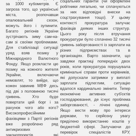
соціальних гарантій (чи оформлені
за 1000 кубометрів. Є
робітники легально, чи сплачуються
загроза того, що українські
за них відповідні внески на
міста, розпочавши
соцстрахування тощо). У цьому
опалювальний сезон,
контексті прокуратура залучає
можуть його і зупинити.
фахівців деяких інших структур.
Багато регіонів України
Цього року після втручання
зустрічають зиму сам-на-
прокуратури було сплачено 32 тисячі
сам зі своїми проблемами.
гривень заборгованості із зарплати на
Для стабілізації ситуації
різних підприємствах та в
уряд взяв позику у
організаціях. Варто зазначити, що
Міжнародного Валютного
завдяки практиці попередніх двох
Фонду. Якщо розкласти цю
років, коли прокуратура порушувала
позику на кожного жителя
кримінальні справи проти керівників,
Украйни, включаючи
які допускали затримки у виплаті
немовлят, то вийде, що
зарплати підлеглим, ситуацію
кожен завинив МВФ десь
вдалося кардинально змінити. Тепер
під дві з половиною тисячі
економічне активних суб'єктів
гривень. Хто буде
господарювання, де існує проблема
повертати цей борг і за
заборгованості, - лічені одиниці.
рахунок чого або кого?
Якщо вести мову про інтереси
Високопрофесійними
держави, то серйозну увагу
фахівцями з Партії регіонів
приділено використанню коштів у
вже розроблено ряд
бюджетній сфері. Залучаючи до
антикризових
перевірок спеціалістів КРУ,
законопроектів, які