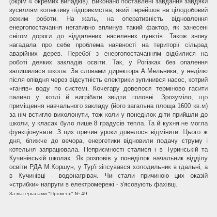
(окрім 4 окремих випадків). Виконано поставлені завдання завдяки
зусиллям колективу підприємства, який перейшов на цілодобовий
режим роботи. На жаль, на оперативність відновлення
енергопостачання негативно вплинув такий фактор, як занесені
снігом дороги до віддалених населених пунктів. Також знову
нагадала про себе проблема наявності на території сільрад
аварійних дерев. Перебої з енергопостачанням відбилися на
роботі деяких закладів освіти. Так, у Рогізках без опалення
залишилася школа. За словами директора А.Мельника, у неділю
після опівдня через відсутність електрики зупинився насос, котрий
«ганяв» воду по системі. Кочегару довелося терміново гасити
паливо у котлі й вигрібати звідти головні. Зрозуміло, що
приміщення навчального закладу (його загальна площа 1600 кв.м)
за ніч встигло вихолонути, тож коли у понеділок діти прийшли до
школи, у класах було лише 8 градусів тепла. Та й кухня не могла
функціонувати. З цих причин уроки довелося відмінити. Цього ж
дня, ближче до вечора, енергетики відновили подачу струму і
котельня запрацювала. Неприємності сталися і в Туринській та
Кучинівській школах. Як розповів у понеділок начальник відділу
освіти РДА М.Коршун, у Тур'ї зіпсувався холодильник в їдальні, а
в Кучинівці - водонагрівач. Чи стали причиною цих оказій
«стрибки» напруги в електромережі - з'ясовують фахівці.
За матеріалами "Променя" № 49