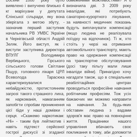
Восени 2008 року було
обмеженими можливостями? Я б
виявлено і вилучено близько 4
визначила дві. З 2009 року
кг маріхуани у депутата
інвалідам, які потребують
Єлінської сільради, яку вона
санаторно-курортного лікування,
зберігала з метою збуту, -
за наявності медичних показань
зазначив перший заступник
будуть виплачувати компенсації
начальника РВ УМВС України
(якщо людина не реалізувала
в Чернігівській області Андрій
поїздку на відпочинок). Ті ж, хто
Зеляк. Його виступ, як і
стоїть у черзі на отримання
виступи заступника директора
автомобільного транспорту, мають
ВПУЛГ Володимира
право на одержання компенсації
Вербицького, Гірського
на транспортне обслуговування
сільського голови Світлани
(досі таку пільгу мали лише
Піщур, головного лікаря ЦРЛ
інваліди війни). Принагідно хочу
Всеволода Тарасюка
нагадати також, що в спеціальних
характеризувалися
реабілітаційних центрах
небайдужістю, протистоянням
проводиться професійне навчання
загрозі такого страшного лиха,
робітничим професіям. Тож усіх
як наркоманія, намаганням
бажаючих ми можемо направити
запобігти спробам проникнення
на навчання. За будь-яких
цієї біди у наші домівки і
обставин людина з вадами
серця. «Скажемо наркотикам:
здоров'я має право на повноцінне
«Ні» - таким був лейтмотив і
життя. Працівники нашого
навіть підтекст серйозної
управління вбачають своє
гострої дискусії зі згаданої
покликання в тому, аби допомогти