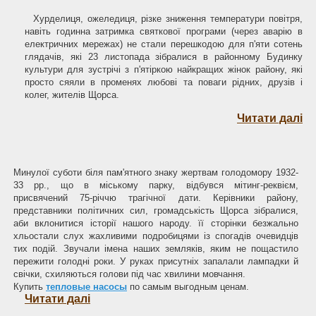
Хурделиця, ожеледиця, різке зниження температури повітря,
навіть годинна затримка святкової програми (через аварію в
електричних мережах) не стали перешкодою для п'яти сотень
глядачів, які 23 листопада зібралися в районному Будинку
культури для зустрічі з п'ятіркою найкращих жінок району, які
просто сяяли в променях любові та поваги рідних, друзів і
колег, жителів Щорса.
Читати далі
Минулої суботи біля пам'ятного знаку жертвам голодомоpy 1932-
33 pp., що в міському парку, відбувся мітинг-реквієм,
присвячений 75-річчю трагічної дати. Керівники району,
представники політичних сил, громадськість Щорса зібралися,
аби вклонитися історії нашого народу. її сторінки безжально
хльостали слух жахливими подробицями із спогадів очевидців
тих подій. Звучали імена наших земляків, яким не пощастило
пережити голодні роки. У руках присутніх запалали лампадки й
свічки, схиляються голови під час хвилини мовчання.
Купить
тепловые насосы
по самым выгодным ценам.
Читати далі