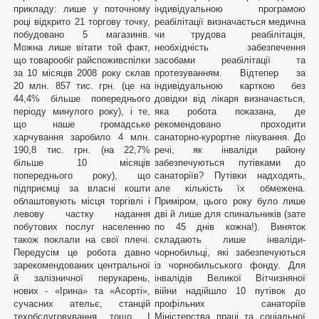
прикладу: лише у поточному
індивідуальною програмою
році відкрито 21 торгову точку,
реабілітації визначається медична
побудовано 5 магазинів.
чи трудова реабілітація,
Можна лише вітати той факт,
необхідність забезпечення
що товарообіг райспоживспілки
засобами реабілітації та
за 10 місяців 2008 року склав
протезуванням. Відтепер за
20 млн. 857 тис. грн. (це на
індивідуальною карткою без
44,4% більше попереднього
довідки від лікаря визначається,
періоду минулого року), і те,
яка робота показана, де
що наше громадське
рекомендовано проходити
харчування заробило 4 млн.
санаторно-курортне лікування. До
190,8 тис. грн. (на 22,7%
речі, як інваліди району
більше 10 місяців
забезпечуються путівками до
попереднього року), що
санаторіїв? Путівки надходять,
підприємці за власні кошти
але кількість їх обмежена.
облаштовують місця торгівлі і
Приміром, цього року було лише
левову частку надання
дві й лише для спинальників (зате
побутових послуг населенню
по 45 днів кожна!). Виняток
також поклали на свої плечі.
складають лише інваліди-
Передусім це робота давно
чорнобильці, які забезпечуються
зарекомендованих центральної
із чорнобильського фонду. Для
й залізничної перукарень,
інвалідів Великої Вітчизняної
нових - «Ірина» та «Асорті»,
війни надійшло 10 путівок до
сучасних ательє, станцій
профільних санаторіїв
техобслуговування тощо. І
Міністерства праці та соціальної