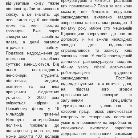
прокуратурою в контексті реалізації
відчуватиме кризу тяжче
цих повноважень? Перш за все хочу
ніж інші країни колишнього
сказати, що більшість порушень
союзу, а це значить, що
законодавства виявлено завдяки
весь тягар від її наслідків
зверненням та сигналам громадян. З
ляже на плечі простих
початку року майже сто мешканців
громадян. Вже зараз
Щорсівщини звернулися до нас по
знижуються заробітна
допомогу й ми вжили необхідних
плата, а деякі загалом
заходів для відновлення
втрачають роботу.
справедливості та захисту їхніх
Податкові надходження до
законних прав. У своїй повсякденній
державної скарбниці
діяльності райпрокуратура приділяє
суттєво зменшуються. Від
чільну увагу сфері дотримання
цього постраждають
роботодавцями трудового
пенсіонери, студенти,
законодавства. Постійно
пільговики, медики,
відслідковуються статистичні дані,
освітяни та всі інші
на підставі чого згодом
працівники бюджетних
призначаються перевірки із
установ. У 2008 році
залученням спеціаліста
очікується «дірка» у
територіального управління з
Пенсійному фонді у 18
охорони праці. Також здійснюється
мільярдів гривень!
контроль за створенням належних
Недолуга антиросійська
умов для працюючих на виробництві,
політика призвела до
своєчасною виплатою заробітку
підвищення ціни на газ, яка
додержанням визначених законами
може досягти 400 доларів