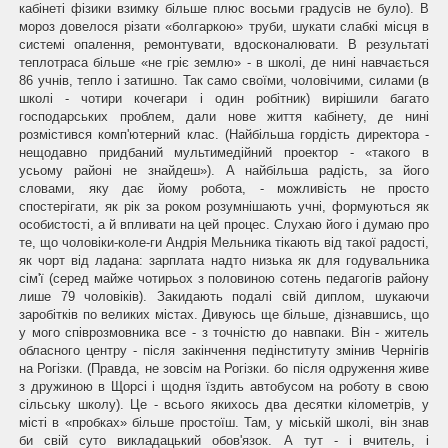
кабінеті фізики взимку більше плюс восьми градусів не було). В
мороз довелося різати «болгаркою» труби, шукати слабкі місця в
системі опалення, ремонтувати, вдосконалювати. В результаті
теплотраса більше «не гріє землю» - в школі, де нині навчається
86 учнів, тепло і затишно. Так само своїми, чоловічими, силами (в
школі - чотири кочегари і один робітник) вирішили багато
господарських проблем, дали нове життя кабінету, де нині
розмістився комп'ютерний клас. (Найбільша гордість директора -
нещодавно придбаний мультимедійний проектор - «такого в
усьому районі не знайдеш»). А найбільша радість, за його
словами, яку дає йому робота, - можливість не просто
спостерігати, як рік за роком розумнішають учні, формуються як
особистості, а й впливати на цей процес. Слухаю його і думаю про
те, що чоловіки-коле-ги Андрія Мельника тікають від такої радості,
як чорт від ладана: зарплата надто низька як для годувальника
сім'ї (серед майже чотирьох з половиною сотень педагогів району
лише 79 чоловіків). Закидають подалі свій диплом, шукаючи
заробітків по великих містах. Дивуюсь ще більше, дізнавшись, що
у мого співрозмовника все - з точністю до навпаки. Він - житель
обласного центру - після закінчення педінституту змінив Чернігів
на Рогізки. (Правда, не зовсім на Рогізки. бо після одруження живе
з дружиною в Щорсі і щодня їздить автобусом на роботу в свою
сільську школу). Це - всього якихось два десятки кілометрів, у
місті в «пробках» більше простоїш. Там, у міській школі, він знав
би свій суто викладацький обов'язок. А тут - і вчитель, і