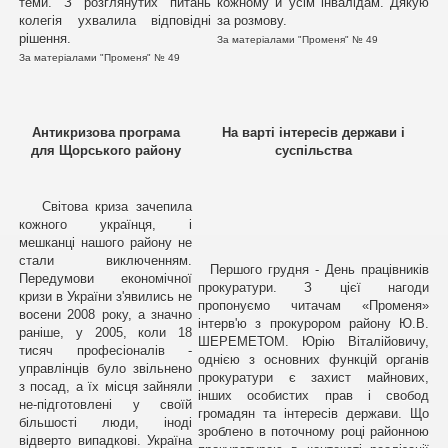
теми. З розглянутих питань
кожному й усім інвалідам. Дякую
колегія ухвалила відповідні
за розмову.
рішення.
За матеріалами "Променя" № 49
За матеріалами "Променя" № 49
Антикризова програма
На варті інтересів держави і
для Щорського району
суспільства
Світова криза зачепила
кожного українця, і
мешканці нашого району не
стали виключенням.
Першого грудня - День працівників
Передумови економічної
прокуратури. З цієї нагоди
кризи в України з'явились не
пропонуємо читачам «Променя»
восени 2008 року, а значно
інтерв'ю з прокурором району Ю.В.
раніше, у 2005, коли 18
ШЕРЕМЕТОМ. Юрію Віталійовичу,
тисяч професіоналів -
однією з основних функцій органів
управлінців було звільнено
прокуратури є захист майнових,
з посад, а їх місця зайняли
інших особистих прав і свобод
не-підготовлені у своїй
громадян та інтересів держави. Що
більшості люди, іноді
зроблено в поточному році районною
відверто випадкові. Україна