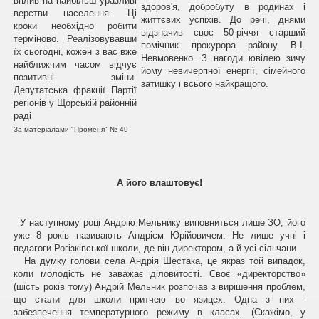
вплив на найбільш уразливі
здоров'я, добробуту в родинах і
верстви населення. Ці
життєвих успіхів. До речі, днями
кроки необхідно робити
відзначив своє 50-річчя старший
терміново. Реалізовувавши
помічник прокурора району В.І.
їх сьогодні, кожен з вас вже
Невмовенко. З нагоди ювілею зичу
найближчим часом відчує
йому невичерпної енергії, сімейного
позитивні зміни.
затишку і всього найкращого.
Депутатська фракції Партії
регіонів у Щорській районній
раді
За матеріалами "Променя" № 49
А його влаштовує!
У наступному році Андрію Мельнику виповниться лише ЗО, його
уже 8 років називають Андрієм Юрійовичем. Не лише учні і
педагоги Рогізківської школи, де він директором, а й усі сільчани.
На думку голови села Андрія Шестака, це якраз той випадок,
коли молодість не заважає діловитості. Своє «директорство»
(шість років тому) Андрій Мельник розпочав з вирішення проблем,
що стали для школи притчею во язицех. Одна з них -
забезпечення температурного режиму в класах. (Скажімо, у