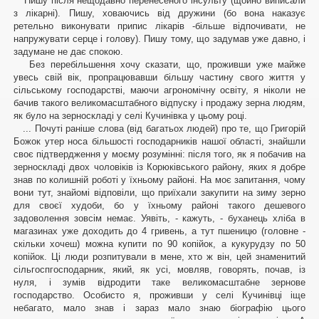
Пишу після нещодавно перенесеного інсульту (щойно виписали
з лікарні). Пишу, ховаючись від дружини (бо вона наказує
ретельно виконувати припис лікарів -більше відпочивати, не
напружувати серце і голову). Пишу тому, що задумав уже давно, і
задумане не дає спокою.
Без перебільшення хочу сказати, що, проживши уже майже
увесь свій вік, пропрацювавши більшу частину свого життя у
сільському господарстві, маючи агрономічну освіту, я ніколи не
бачив такого великомасштабного відпуску і продажу зерна людям,
як було на зерноскладі у селі Кучинівка у цьому році.
... Почуті раніше слова (від багатьох людей) про те, що Григорій
Божок утер носа більшості господарників нашої області, знайшли
своє підтвердження у моєму розумінні: після того, як я побачив на
зерноскладі двох чоловіків із Корюківського району, яких я добре
знав по колишній роботі у їхньому районі. На моє запитання, чому
вони тут, знайомі відповіли, що приїхали закупити на зиму зерно
для своєї худоби, бо у їхньому районі такого дешевого
задоволення зовсім немає. Уявіть, - кажуть, - буханець хліба в
магазинах уже доходить до 4 гривень, а тут пшеницю (головне -
скільки хочеш) можна купити по 90 копійок, а кукурудзу по 50
копійок. Ці люди розпитували в мене, хто ж він, цей знаменитий
сільгоспгосподарник, який, як усі, мовляв, говорять, почав, із
нуля, і зумів відродити таке великомасштабне зернове
господарство. Особисто я, проживши у селі Кучинівці іще
небагато, мало знав і зараз мало знаю біографію цього