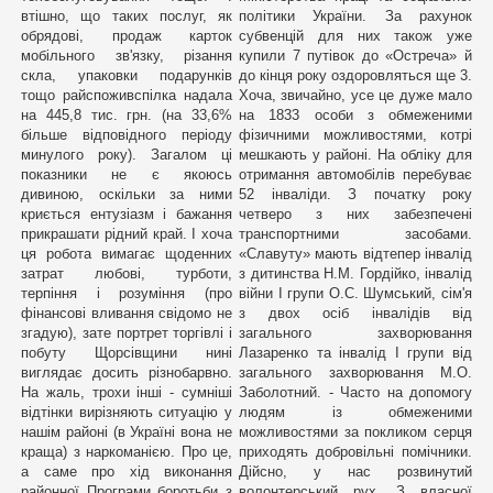
втішно, що таких послуг, як
політики України. За рахунок
обрядові, продаж карток
субвенцій для них також уже
мобільного зв'язку, різання
купили 7 путівок до «Остреча» й
скла, упаковки подарунків
до кінця року оздоровляться ще 3.
тощо райспоживспілка надала
Хоча, звичайно, усе це дуже мало
на 445,8 тис. грн. (на 33,6%
на 1833 особи з обмеженими
більше відповідного періоду
фізичними можливостями, котрі
минулого року). Загалом ці
мешкають у районі. На обліку для
показники не є якоюсь
отримання автомобілів перебуває
дивиною, оскільки за ними
52 інваліди. З початку року
криється ентузіазм і бажання
четверо з них забезпечені
прикрашати рідний край. І хоча
транспортними засобами.
ця робота вимагає щоденних
«Славуту» мають відтепер інвалід
затрат любові, турботи,
з дитинства Н.М. Гордійко, інвалід
терпіння і розуміння (про
війни І групи О.С. Шумський, сім'я
фінансові вливання свідомо не
з двох осіб інвалідів від
згадую), зате портрет торгівлі і
загального захворювання
побуту Щорсівщини нині
Лазаренко та інвалід І групи від
виглядає досить різнобарвно.
загального захворювання М.О.
На жаль, трохи інші - сумніші
Заболотний. - Часто на допомогу
відтінки вирізняють ситуацію у
людям із обмеженими
нашім районі (в Україні вона не
можливостями за покликом серця
краща) з наркоманією. Про це,
приходять добровільні помічники.
а саме про хід виконання
Дійсно, у нас розвинутий
районної Програми боротьби з
волонтерський рух. З власної