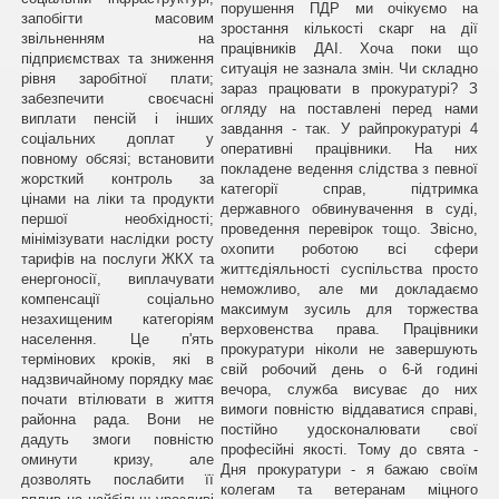
порушення ПДР ми очікуємо на
запобігти масовим
зростання кількості скарг на дії
звільненням на
працівників ДАІ. Хоча поки що
підприємствах та зниження
ситуація не зазнала змін. Чи складно
рівня заробітної плати;
зараз працювати в прокуратурі? З
забезпечити своєчасні
огляду на поставлені перед нами
виплати пенсій і інших
завдання - так. У райпрокуратурі 4
соціальних доплат у
оперативні працівники. На них
повному обсязі; встановити
покладене ведення слідства з певної
жорсткий контроль за
категорії справ, підтримка
цінами на ліки та продукти
державного обвинувачення в суді,
першої необхідності;
проведення перевірок тощо. Звісно,
мінімізувати наслідки росту
охопити роботою всі сфери
тарифів на послуги ЖКХ та
життєдіяльності суспільства просто
енергоносії, виплачувати
неможливо, але ми докладаємо
компенсації соціально
максимум зусиль для торжества
незахищеним категоріям
верховенства права. Працівники
населення. Це п'ять
прокуратури ніколи не завершують
термінових кроків, які в
свій робочий день о 6-й годині
надзвичайному порядку має
вечора, служба висуває до них
почати втілювати в життя
вимоги повністю віддаватися справі,
районна рада. Вони не
постійно удосконалювати свої
дадуть змоги повністю
професійні якості. Тому до свята -
оминути кризу, але
Дня прокуратури - я бажаю своїм
дозволять послабити її
колегам та ветеранам міцного