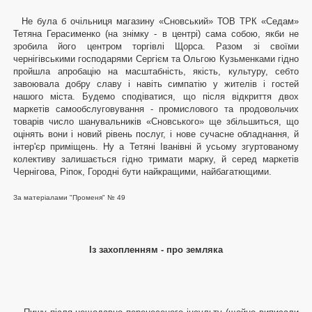
Не була б очільниця магазину «Сновський» ТОВ ТРК «Седам»
Тетяна Герасименко (на знімку - в центрі) сама собою, якби не
зробила його центром торгівлі Щорса. Разом зі своїми
чернігівськими господарями Сергієм та Ольгою Кузьменками гідно
пройшла апробацію на масштабність, якість, культуру, себто
завоювала добру славу і навіть симпатію у жителів і гостей
нашого міста. Будемо сподіватися, що після відкриття двох
маркетів самообслуговування - промислового та продовольчих
товарів число шанувальників «Сновського» ще збільшиться, що
оцінять вони і новий рівень послуг, і нове сучасне обладнання, й
інтер'єр приміщень. Ну а Тетяні Іванівні й усьому згуртованому
колективу залишається гідно тримати марку, й серед маркетів
Чернігова, Ріпок, Городні бути найкращими, найбагатющими.
За матеріалами "Променя" № 49
Із захопленням - про земляка