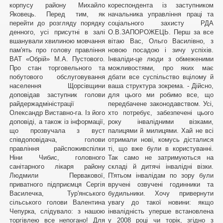
корпусу району Михайло
кореспондента із заступником
Яковець. Перед тим, як
начальника управління праці та
перейти до розгляду порядку
соціального захисту РДА
денного, усі присутні в залі
О.В.ЗАПОРОЖЕЦЬ. Перш за все
вшанували хвилиною мовчання
вітаю Вас, Ольго Василівно, з
пам'ять про голову правління
новою посадою і зичу успіхів.
ВАТ «Обрій» М.А. Пустового.
Інваліди-це люди з обмеженими
Про стан торговельного та
можливостями, про яких має
побутового обслуговування
дбати все суспільство вцілому й
населення Щорсівщини
ваша структура зокрема. - Дійсно,
доповідав заступник голови
для цього ми робимо все, що
райдержадміністрації
передбачене законодавством. Усі,
Олександр Виставно-га. Із його
хто потребує, забезпечені цього
доповіді, а також із інформації,
року інвалідними візками,
що прозвучала з вуст
палицями й милицями. Хай не всі
співдоповідача, голови
отримали нові, комусь дісталися
правління райспоживспілки
ті, що вже були в користуванні.
Ніни Чибис, головного
Так само не затримуються на
санітарного лікаря району
складі й дитячі інвалідні візки.
Людмили Первакової,
П'ятьом інвалідам по зору були
приватного підприємця Сергія
вручені озвучені годинники та
Василечка, Тур'янського
будильники. Хочу привернути
сільського голови Валентина
увагу до такої новини: якщо
Чепурка, слідувало: з нашою
інвалідність уперше встановлена
торгівлею все непогано! Для
у 2008 році чи торік, згідно з