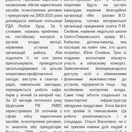
незаконним обігом наркотичних
ініціативи йдуть на зустріч
засобів, психотропних речовин
інвалідам керівник благодійної
і прекурсорів на 2003-2010 роки
організації «Ми - разом» В.О.
доповідала нинішня очільниця
Закружна, голова ветеранської
РДА Любов Удод. За її
організації працівників освіти Л.М.
словами, названа проблема -
Скоблик, керівник недільної школи
на постійному контролі в
Свято-Покровського храму М.І.
органів влади, міліції,
Кибалюк, дитина-інвалід, яка
керівників установ та
поспішає на поміч тим, хто цього
організацій району. Аби
потребує, Юлія Олабіна. Троє із
подолати її, чи хоч трохи
згаданих волонтерів візьмуть
пригальмувати, проводяться
участь в обласному конкурсі.
загальнодержавні та цільові
Забезпечення безперешкодного
оперативно-профілактичні
доступу осіб з обмеженими
заходи, виступи в газетах і
фізичними можливостями до
радіо, навчальних закладах,
установ, підприємств тощо - під
перевіряється робота кафе,
особливим контролем влади.
барів у нічний та вечірній час.
Саме тому об'єкти соціальної та
За 10 місяців поточного року
транспортної інфраструктур
Щорським РВ УМВС
обладнані пандусами. Хоча багато
зареєстровано 16 злочинів у
хто зробив їх тимчасовими. Ця
сфері обігу наркотичних
робота розпочинається і в
засобів, психотропних речовин,
сільрадах. Ольго Василівно, чи є
їх аналогів або прекурсорів.
які приємні новини для людей з