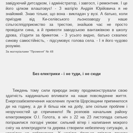
завідуючий дитсадком, і адміністратор, і завгосп, і ремонтник. І це
його цілком влаштовує! - З матір'ю Андрія Юрійовича я не
знайомий. Знаю тільки, що вона - викладач у вузі. А батько, коли
приїздив від Ки-селівського льонозаводу у наше
сільгосппідприємство за трестою, знайшов час не просто
провідати сина, а й привезти заводською вантажівкою в школу
дрова, з'їздити за брикетом. - 3 усього видно, батько схвалює
синову самостійність, - підсумовує голова села. - І я його чудово
розумію.
За матеріалами "Променя" № 48
Без електрики - і не туди, і не сюди
Тиждень тому сили природи знову продемонстрували свою
здатність кардинально впливати на наше повсякденне життя.
Енергозабезепечення населених пунктів Щорсівщини припинилося
де на годину, а де й більш ніж на добу, але скільки проблем і
незручностей це спричинило! Як розповів начальник району
електромереж О.І. Голота, в ніч з 22 на 23 листопада сильно
погіршилися погодні умови: сильний вітер і налипання мокрого
снігу на електродроти та дерева створили небезпечну ситуацію, а