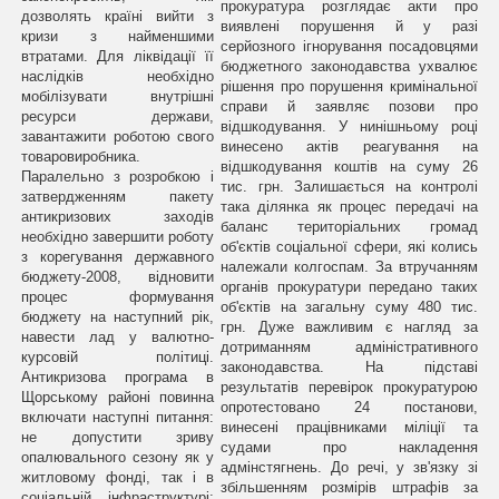
прокуратура розглядає акти про
дозволять країні вийти з
виявлені порушення й у разі
кризи з найменшими
серйозного ігнорування посадовцями
втратами. Для ліквідації її
бюджетного законодавства ухвалює
наслідків необхідно
рішення про порушення кримінальної
мобілізувати внутрішні
справи й заявляє позови про
ресурси держави,
відшкодування. У нинішньому році
завантажити роботою свого
винесено актів реагування на
товаровиробника.
відшкодування коштів на суму 26
Паралельно з розробкою і
тис. грн. Залишається на контролі
затвердженням пакету
така ділянка як процес передачі на
антикризових заходів
баланс територіальних громад
необхідно завершити роботу
об'єктів соціальної сфери, які колись
з корегування державного
належали колгоспам. За втручанням
бюджету-2008, відновити
органів прокуратури передано таких
процес формування
об'єктів на загальну суму 480 тис.
бюджету на наступний рік,
грн. Дуже важливим є нагляд за
навести лад у валютно-
дотриманням адміністративного
курсовій політиці.
законодавства. На підставі
Антикризова програма в
результатів перевірок прокуратурою
Щорському районі повинна
опротестовано 24 постанови,
включати наступні питання:
винесені працівниками міліції та
не допустити зриву
судами про накладення
опалювального сезону як у
адмінстягнень. До речі, у зв'язку зі
житловому фонді, так і в
збільшенням розмірів штрафів за
соціальній інфраструктурі;