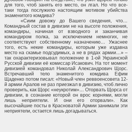
для того, чтоб занять его место, он лгал. Но что все-
таки тогда послужило настоящим мотивом убийства
знаменитого комдива?
«Сиим довожу до Вашего сведения, что…
Командный состав в дивизии не на высоте положения,
командиры, начиная от взводного и заканчивая
командиром полка, за исключением немногих, не
соответствуют собственному назначению… Ужаснее
того, есть некие командиры, которым уже издавна
место на скамье подсудимых, а не в рядах армии…» –
так охарактеризовывал положение в 1-ой Украинской
Русской дивизии её комиссар Исакович. На тот момент
дивизией командовал Николай Александрович Щорс.
Встречавший тело знаменитого комдива Ефим
Щаденко потом писал: «Новый член реввоенсовета 12-
й армии Аралов не раз приезжал в дивизию, чтоб лично
проверить, как Щорс «неукротим»… Оторвать Щорса от
дивизии, в сознание которой он врос корнями, могли
лишь неприятели. И они его оторвали». Как
высочайшие посты в Красноватой Армии занимали эти
неприятели, остается лишь догадываться.