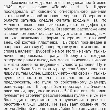
Заключение мед экспертизы, подписанное 5 июля
1949 года, гласило: «Погибель Н. А. Щорса
последовала от сквозного огнестрельного ранения
затылочной и левой половины черепа… Отверстие в
области затылка следует считать входным, за что
молвят овально ровненькие края у костного дефекта, в
области затылочного бугра. Отверстие, расположенное
в левой теменной области следует считать выходным,
на что показывает форма отверстия с отломкой
внешной костной пластинки… Выстрел произведен в
направлении сзаду (!) наперед, снизу вверх и несколько
справа налево». Дубовой не мог этого не знать, так как
лично перевязывал рану. Перепутать входное
отверстие раны с выходным мог лишь человек, никогда
в жизни ранее не видевший пулевого ранения. Ну и
для чего было бы скрывать рану, если б пуля попала в
лицо? И, тем более, Щорса уничтожили свои (!), так как
пуля не просто вошла в затылок, но и «можно
предположить, что пуля по собственному диаметру
револьверная… Выстрел был произведен с близкого
расстояния, предположительно 5-10 шагов». Ни один
пулемет не стреляет револьверными пулями, и уж тем
более дико представить, что пулеметчик стрелял с
расстояния 5-10 шагов. Не вызывает сомнения что
ежели Дубовой и не являлся убийцей, то он замешан в