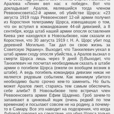
Аралова «Ленин вел нас к победе». Вот что
докладывает Аралов, являвшийся тогда членом
Реввоенсовета12-й армии, об убийстве Щорса: «23
августа 1919 года Реввоенсовет 12-ой армии получил
из Коростеня телеграмму Щорса, извещавшую о том,
что он вступил в командование 44-ой дивизией, а 8
сентября, когда штаб нашей армии опосля оставления
Киева уже находился в Новозыбкове, нам сказали из
Коростеня, что 30 августа 1919 г. Н. А. Щорс убит под
деревней Могильно. Так дал он свою жизнь за
Советскую Украину». Выходит, что Танхилевич уехал в
штаб армии сходу опосля убийства, а Аралов вызнал о
смерти Щорса лишь через 9 дней (!).Выходит, что
Танхилевич не посчитал необходимым сказать в штабе
армии о погибели Щорса (ежели он вообщем возник в
штабе). А ведь погибель командира дивизии никак не
является рядовым событием. Как минимум убитого
необходимо было срочно кем-то заменить. Но быть
может Аралов лжет, стараясь тем самым обеспечить
себе алиби? В Новозыбкове тело встречал член
Реввоенсовета армии Ефим Щаденко. Гроб зачем-то
запаивают в цинковый ящик (очень редкий по тем
временам) и посылают совсем не на родину, а почему-
то в Самару. Все это наводит на подозрения, что когда
Дубовой говорил на следствие, что убил Щорса только