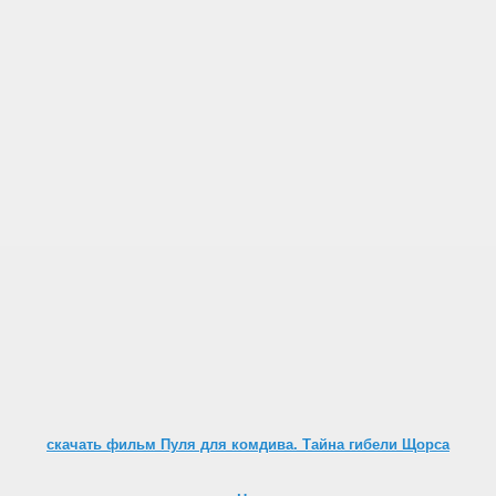
скачать фильм Пуля для комдива. Тайна гибели Щорса