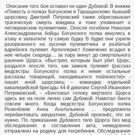
Описание того боя оставил не один Дубовой. В книжке
«Повесть о полках Богунском и Таращанском» бывший
щорсовец Дмитрий Петровский также обрисовывает
трагическую смерть комдива и тоже упоминает о
петлюровском пулеметчике. Опосля погибели Николая
Александровича бойцы Богунского полка кинулись в
атаку и захватили ту самую будку. В будке они узрели
разорванного на кусочки пулеметчика и разбитый
вдребезги пулемет. Артиллерист Хомиченко всадил в
нее четыре снаряда… за пару минут до смертельного
ранения Щорса. «Выстрел, которым был убит Щорс,
раздался опосля того, как замолк пулемет (рассказ
медсестры Богунского полка и некие остальные
рассказы товарищей, находившихся поблизости)» -
пишет иной щорсовец – командир отдельной
кавалерийской бригады 44-й дивизии Сергей Иванович
Петриковский, - «Бинтовал голову мертвого Щорса
здесь же на поле лично сам Дубовой. Намотал бинта
r
совсем много. Когда медсестра Богунского полка
Розенблюм Анна Анатольевна … предложила
перебинтовать аккуратнее, Дубовой произнёс, что не
нужно. По приказанию Дубового тело Щорса без мед
обследования и составления акта, немедленно
отправлено на родину для погребения. Обследования