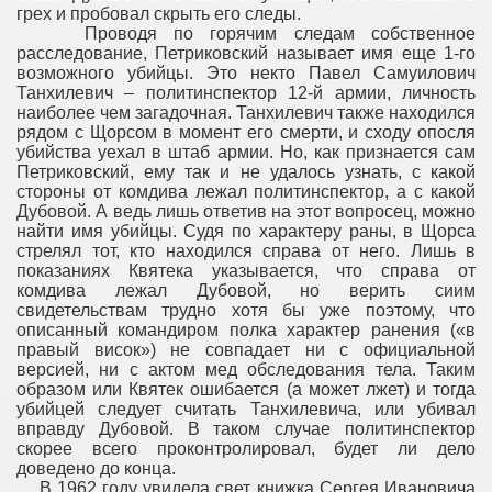
грех и пробовал скрыть его следы.
Проводя по горячим следам собственное
расследование, Петриковский называет имя еще 1-го
возможного убийцы. Это некто Павел Самуилович
Танхилевич – политинспектор 12-й армии, личность
наиболее чем загадочная. Танхилевич также находился
рядом с Щорсом в момент его смерти, и сходу опосля
убийства уехал в штаб армии. Но, как признается сам
Петриковский, ему так и не удалось узнать, с какой
стороны от комдива лежал политинспектор, а с какой
Дубовой. А ведь лишь ответив на этот вопросец, можно
найти имя убийцы. Судя по характеру раны, в Щорса
стрелял тот, кто находился справа от него. Лишь в
показаниях Квятека указывается, что справа от
комдива лежал Дубовой, но верить сиим
свидетельствам трудно хотя бы уже поэтому, что
описанный командиром полка характер ранения («в
правый висок») не совпадает ни с официальной
версией, ни с актом мед обследования тела. Таким
образом или Квятек ошибается (а может лжет) и тогда
убийцей следует считать Танхилевича, или убивал
вправду Дубовой. В таком случае политинспектор
скорее всего проконтролировал, будет ли дело
доведено до конца.
В 1962 году увидела свет книжка Сергея Ивановича