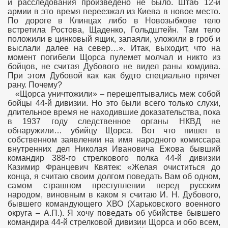
и расследования произведено не было. Штаб 12-й
армии в это время переезжал из Киева в новое место.
По дороге в Клинцах либо в Новозыбкове тело
встретила Ростова, Щаденко, Гольдштейн. Там тело
положили в цинковый ящик, запаяли, уложили в гроб и
выслали далее на север…». Итак, выходит, что на
момент погибели Щорса пулемет молчал и никто из
бойцов, не считая Дубового не видел раны комдива.
r
При этом Дубовой как как будто специально прячет
рану. Почему?
«Щорса уничтожили» – перешептывались меж собой
r
бойцы 44-й дивизии. Но это были всего только слухи,
длительное время не находившие доказательства, пока
в 1937 году следственное органы НКВД не
обнаружили… убийцу Щорса. Вот что пишет в
собственном заявлении на имя народного комиссара
внутренних дел Николая Ивановича Ежова бывший
командир 388-го стрелкового полка 44-й дивизии
Казимир Францевич Квятек: «Желая очиститься до
конца, я считаю своим долгом поведать Вам об одном,
самом страшном преступлении перед русским
народом, виновным в каком я считаю И. Н. Дубового,
бывшего командующего ХВО (Харьковского военного
округа – А.П.). Я хочу поведать об убийстве бывшего
командира 44-й стрелковой дивизии Щорса и обо всем,