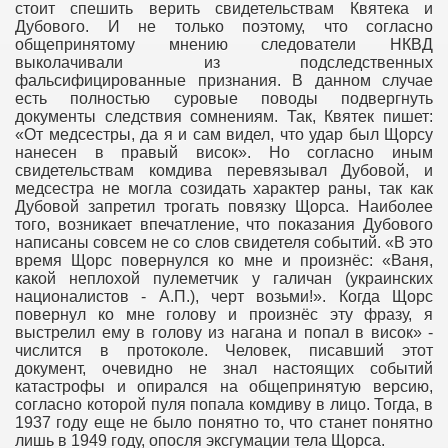
стоит спешить верить свидетельствам Квятека и
Дубового. И не только поэтому, что согласно
общепринятому мнению следователи НКВД
выколачивали из подследственных
фальсифицированные признания. В данном случае
есть полностью суровые поводы подвергнуть
документы следствия сомнениям. Так, Квятек пишет:
«От медсестры, да я и сам видел, что удар был Щорсу
нанесен в правый висок». Но согласно иным
свидетельствам комдива перевязывал Дубовой, и
медсестра не могла созидать характер раны, так как
Дубовой запретил трогать повязку Щорса. Наиболее
того, возникает впечатление, что показания Дубового
написаны совсем не со слов свидетеля событий. «В это
время Щорс повернулся ко мне и произнёс: «Ваня,
какой неплохой пулеметчик у галичан (украинских
националистов - А.П.), черт возьми!». Когда Щорс
повернул ко мне голову и произнёс эту фразу, я
выстрелил ему в голову из нагана и попал в висок» -
числится в протоколе. Человек, писавший этот
документ, очевидно не знал настоящих событий
катастрофы и опирался на общепринятую версию,
согласно которой пуля попала комдиву в лицо. Тогда, в
1937 году еще не было понятно то, что станет понятно
лишь в 1949 году, опосля эксгумации тела Щорса.