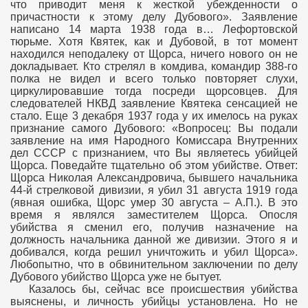
что приводит меня к жесткой убежденности о
причастности к этому делу Дубового». Заявление
написано 14 марта 1938 года в… Лефортовской
тюрьме. Хотя Квятек, как и Дубовой, в тот момент
находился неподалеку от Щорса, ничего нового он не
докладывает. Кто стрелял в комдива, командир 388-го
полка не видел и всего только повторяет слухи,
циркулировавшие тогда посреди щорсовцев. Для
следователей НКВД заявление Квятека сенсацией не
стало. Еще 3 декабря 1937 года у их имелось на руках
признание самого Дубового: «Вопросец: Вы подали
заявление на имя Народного Комиссара Внутренних
дел СССР с признанием, что Вы являетесь убийцей
Щорса. Поведайте тщательно об этом убийстве. Ответ:
Щорса Николая Александровича, бывшего начальника
44-й стрелковой дивизии, я убил 31 августа 1919 года
(явная ошибка, Щорс умер 30 августа – А.П.). В это
время я являлся заместителем Щорса. Опосля
убийства я сменил его, получив назначение на
должность начальника данной же дивизии. Этого я и
добивался, когда решил уничтожить и убил Щорса».
Любопытно, что в обвинительном заключении по делу
Дубового убийство Щорса уже не бытует.
Казалось бы, сейчас все происшествия убийства
выяснены, и личность убийцы установлена. Но не