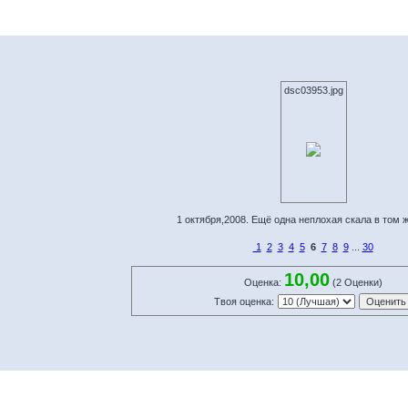
dsc03953.jpg
1 октября,2008. Ещё одна неплохая скала в том 
1
2
3
4
5
6
7
8
9
...
30
10,00
Оценка:
(2 Оценки)
Твоя оценка: