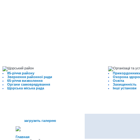
85-річчя району
Прикордонники
Звернення районної ради
Охорона здоро
65-річчя визволення
Освіта
Органи самоврядування
Захищенність
Щорська міська рада
Інші установи
меню
загрузить галерею
Главная