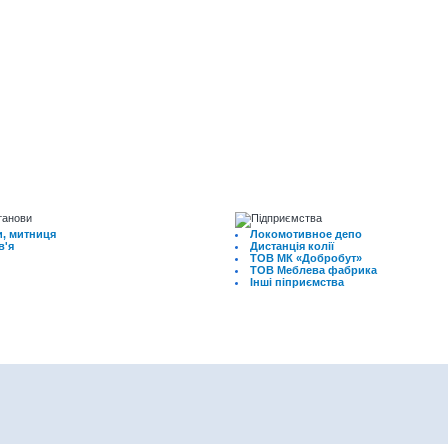
, митниця
Локомотивное депо
в'я
Дистанція колії
ТОВ МК «Добробут»
ТОВ Меблева фабрика
Інші піприємства