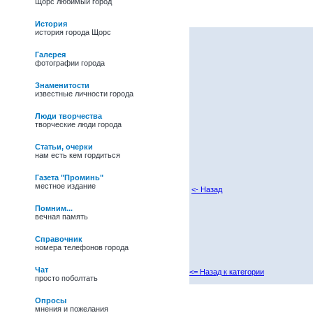
Щорс любимый город
История
история города Щорс
Галерея
фотографии города
Знаменитости
известные личности города
Люди творчества
творческие люди города
Статьи, очерки
нам есть кем гордиться
Газета "Проминь"
местное издание
<- Назад
Помним...
вечная память
Справочник
номера телефонов города
Чат
<= Назад к категории
просто поболтать
27/05/09 -
Василь
Іванович Полевик.
Опросы
Фольклорист, лауреат
мнения и пожелания