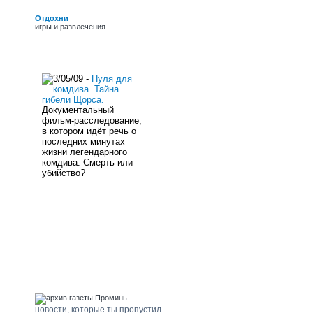
обласних премій ім.
Г.Верьовки, Б. Грінченка
Отдохни
і премії Фонду культури,
игры и развлечения
заслужений працівник
культури України.
новости сайта
3/05/09 -
Пуля для
комдива. Тайна
гибели Щорса.
Документальный
фильм-расследование,
в котором идёт речь о
последних минутах
жизни легендарного
комдива. Смерть или
убийство?
погода Щорс
архив газеты "Проминь"
новости, которые ты пропустил