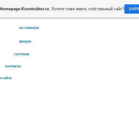
Homepage-Konstruktor.ru
. Хотите тоже иметь собственный сайт?
ЗАР
на главную
форум
гостевая
контакты
а сайта