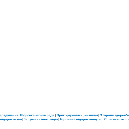
|
|
|
врядування
Щорська міська рада
Прикордонники, митниця
Охорона здоров'я
|
|
|
 підприємства
Залучення інвестицій
Торгівля і підприємництво
Сільське госп