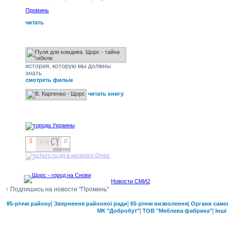
Проминь
читать
Щорс - тайна гибели
история, которую мы должны
знать
смотреть фильм
читать книгу
наши друзья
Новости СМИ2
↑ Подпишись на новости "Проминь"
|
|
|
85-річчя району
Звернення районної ради
65-річчя визволення
Органи само
|
|
МК "Добробут"
ТОВ "Меблева фабрика"
Інші