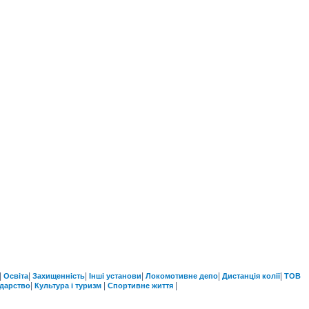
|
|
|
|
|
|
Освіта
Захищенність
Інші установи
Локомотивне депо
Дистанція колії
ТОВ
|
|
|
одарство
Культура і туризм
Спортивне життя