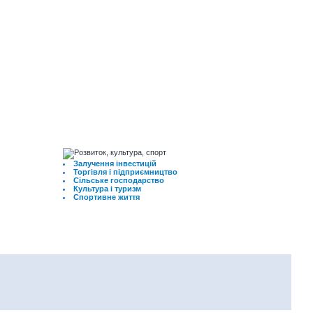
Залучення інвестицій
Торгівля і підприємництво
Сільське господарство
Культура і туризм
Спортивне життя