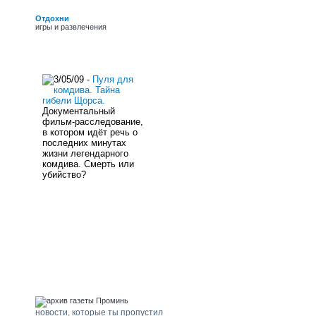
обласних премій ім.
Г.Верьовки, Б. Грінченка
Отдохни
і премії Фонду культури,
игры и развлечения
заслужений працівник
культури України.
новости сайта
3/05/09 -
Пуля для
комдива. Тайна
гибели Щорса.
Документальный
фильм-расследование,
в котором идёт речь о
последних минутах
жизни легендарного
комдива. Смерть или
убийство?
погода Щорс
архив газеты "Проминь"
новости, которые ты пропустил