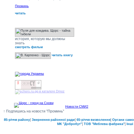
Проминь
читать
Щорс - тайна гибели
история, которую мы должны
знать
смотреть фильм
читать книгу
наши друзья
Новости СМИ2
↑ Подпишись на новости "Проминь"
|
|
|
85-річчя району
Звернення районної ради
65-річчя визволення
Органи само
|
|
МК "Добробут"
ТОВ "Меблева фабрика"
Інші