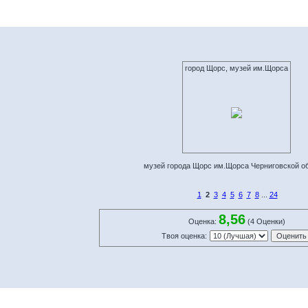
город Щорс, музей им.Щорса
музей города Щорс им.Щорса Черниговской о
1
2
3
4
5
6
7
8
...
24
8,56
Оценка:
(4 Оценки)
Твоя оценка: