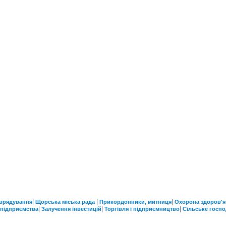
|
|
|
врядування
Щорська міська рада
Прикордонники, митниця
Охорона здоров'я
|
|
|
 підприємства
Залучення інвестицій
Торгівля і підприємництво
Сільське госп