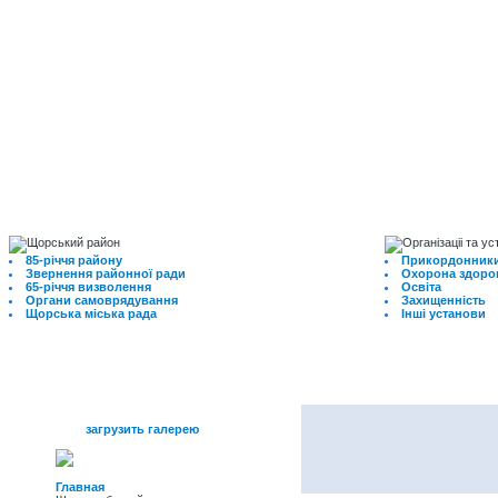
85-річчя району
Прикордонники
Звернення районної ради
Охорона здоро
65-річчя визволення
Освіта
Органи самоврядування
Захищенність
Щорська міська рада
Інші установи
меню
загрузить галерею
Главная