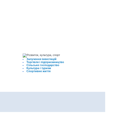
Залучення інвестицій
Торгівля і підприємництво
Сільське господарство
Культура і туризм
Спортивне життя