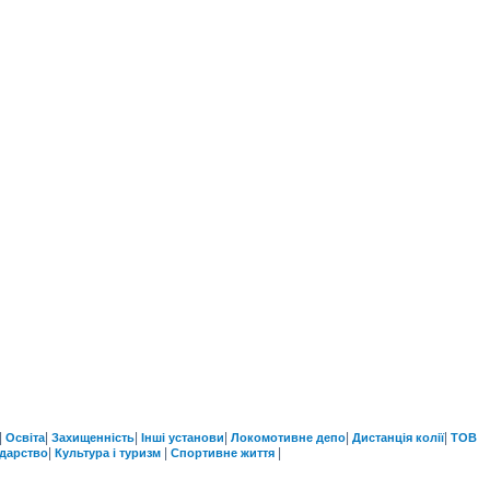
|
|
|
|
|
|
Освіта
Захищенність
Інші установи
Локомотивне депо
Дистанція колії
ТОВ
|
|
|
одарство
Культура і туризм
Спортивне життя