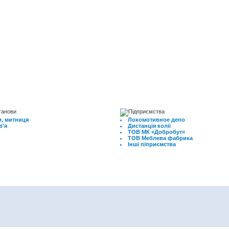
, митниця
Локомотивное депо
в'я
Дистанція колії
ТОВ МК «Добробут»
ТОВ Меблева фабрика
Інші піприємства