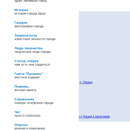
Щорс любимый город
История
история города Щорс
Галерея
фотографии города
Знаменитости
известные личности города
Люди творчества
творческие люди города
Статьи, очерки
нам есть кем гордиться
Газета "Проминь"
местное издание
<- Назад
Помним...
вечная память
Справочник
номера телефонов города
Чат
просто поболтать
<= Назад к категории
27/05/09 -
Василь
Іванович Полевик.
Опросы
Фольклорист, лауреат
мнения и пожелания