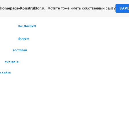
Homepage-Konstruktor.ru
. Хотите тоже иметь собственный сайт?
ЗАР
на главную
форум
гостевая
контакты
а сайта