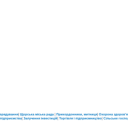
|
|
|
врядування
Щорська міська рада
Прикордонники, митниця
Охорона здоров'я
|
|
|
 підприємства
Залучення інвестицій
Торгівля і підприємництво
Сільське госп