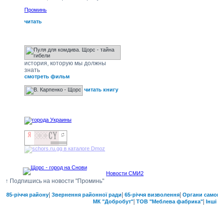
Проминь
читать
Щорс - тайна гибели
история, которую мы должны
знать
смотреть фильм
читать книгу
наши друзья
Новости СМИ2
↑ Подпишись на новости "Проминь"
|
|
|
85-річчя району
Звернення районної ради
65-річчя визволення
Органи само
|
|
МК "Добробут"
ТОВ "Меблева фабрика"
Інші