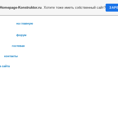
Homepage-Konstruktor.ru
. Хотите тоже иметь собственный сайт?
ЗАР
на главную
форум
гостевая
контакты
а сайта