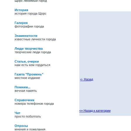
Щорс любимый город
История
история города Щорс
Галерея
фотографии города
Знаменитости
известные личности города
Люди творчества
творческие люди города
Статьи, очерки
нам есть кем гордиться
Газета "Проминь"
местное издание
<- Назад
Помним...
вечная память
Справочник
номера телефонов города
<= Назад к категории
Чат
просто поболтать
27/05/09 -
Василь
Іванович Полевик.
Опросы
Фольклорист, лауреат
мнения и пожелания