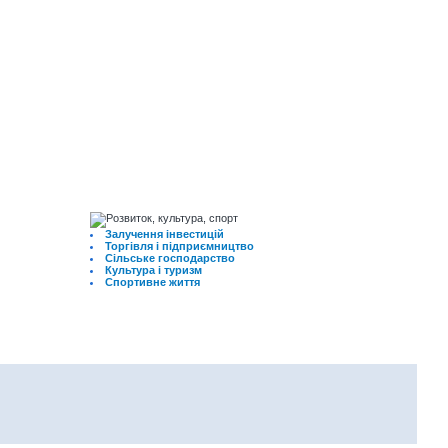
Залучення інвестицій
Торгівля і підприємництво
Сільське господарство
Культура і туризм
Спортивне життя