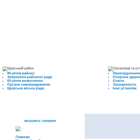
85-річчя району
Прикордонники
Звернення районної ради
Охорона здоро
65-річчя визволення
Освіта
Органи самоврядування
Захищенність
Щорська міська рада
Інші установи
меню
загрузить галерею
Главная