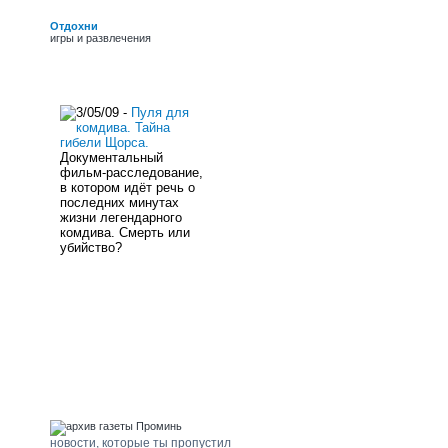
обласних премій ім.
Г.Верьовки, Б. Грінченка
Отдохни
і премії Фонду культури,
игры и развлечения
заслужений працівник
культури України.
новости сайта
3/05/09 -
Пуля для
комдива. Тайна
гибели Щорса.
Документальный
фильм-расследование,
в котором идёт речь о
последних минутах
жизни легендарного
комдива. Смерть или
убийство?
погода Щорс
архив газеты "Проминь"
новости, которые ты пропустил