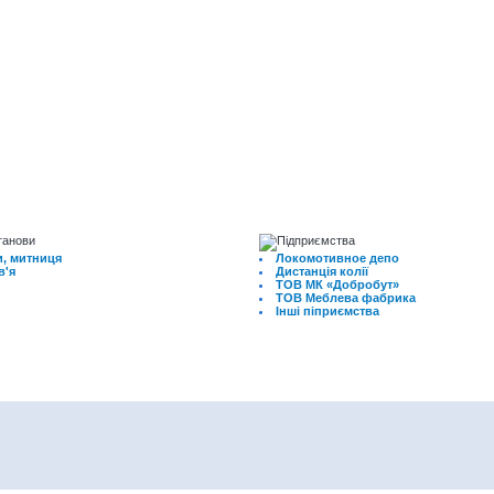
, митниця
Локомотивное депо
в'я
Дистанція колії
ТОВ МК «Добробут»
ТОВ Меблева фабрика
Інші піприємства