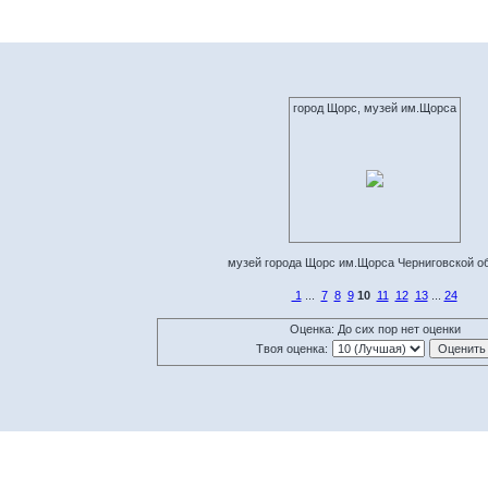
город Щорс, музей им.Щорса
музей города Щорс им.Щорса Черниговской о
1
...
7
8
9
10
11
12
13
...
24
Оценка: До сих пор нет оценки
Твоя оценка: