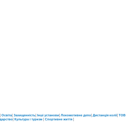
|
|
|
|
|
|
Освіта
Захищенність
Інші установи
Локомотивне депо
Дистанція колії
ТОВ
|
|
|
одарство
Культура і туризм
Спортивне життя