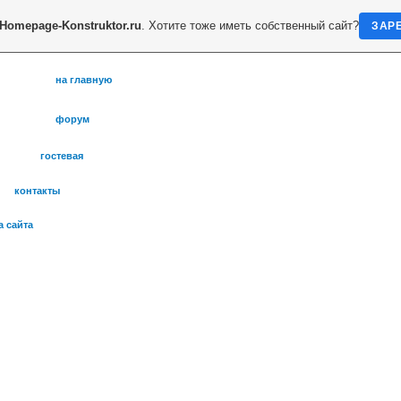
Homepage-Konstruktor.ru
. Хотите тоже иметь собственный сайт?
ЗАР
на главную
форум
гостевая
контакты
а сайта