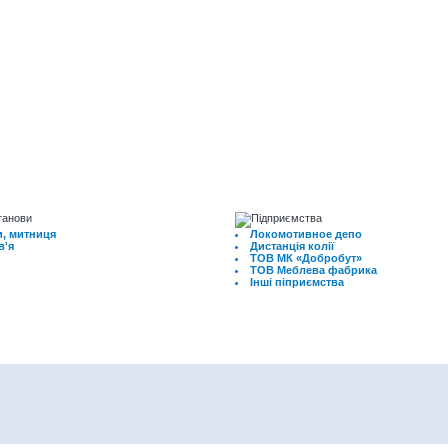
, митниця
Локомотивное депо
в'я
Дистанція колії
ТОВ МК «Добробут»
ТОВ Меблева фабрика
Інші піприємства