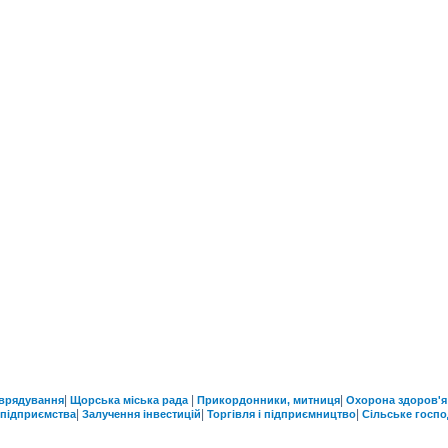
|
|
|
врядування
Щорська міська рада
Прикордонники, митниця
Охорона здоров'я
|
|
|
 підприємства
Залучення інвестицій
Торгівля і підприємництво
Сільське госп