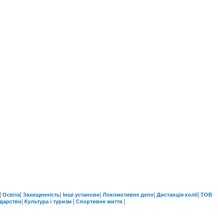
|
|
|
|
|
|
Освіта
Захищенність
Інші установи
Локомотивне депо
Дистанція колії
ТОВ
|
|
|
одарство
Культура і туризм
Спортивне життя