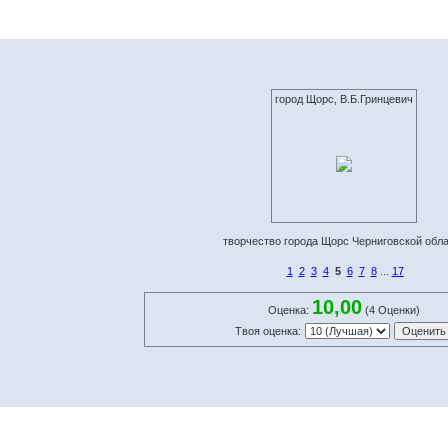
город Щорс, В.Б.Гринцевич
творчество города Щорс Черниговской обл
1
2
3
4
5
6
7
8
...
17
10,00
Оценка:
(4 Оценки)
Твоя оценка: