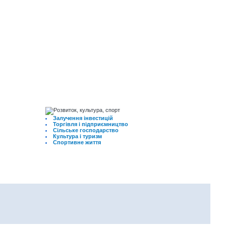
Залучення інвестицій
Торгівля і підприємництво
Сільське господарство
Культура і туризм
Спортивне життя