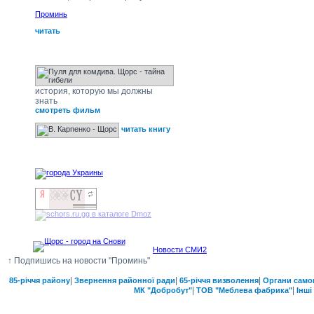
Проминь
читать
Щорс - тайна гибели
история, которую мы должны
знать
смотреть фильм
читать книгу
наши друзья
Новости СМИ2
↑ Подпишись на новости "Проминь"
|
|
|
85-річчя району
Звернення районної ради
65-річчя визволення
Органи само
|
|
МК "Добробут"
ТОВ "Меблева фабрика"
Інші