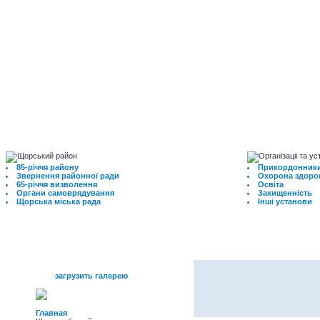
85-річчя району
Прикордонники
Звернення районної ради
Охорона здоро
65-річчя визволення
Освіта
Органи самоврядування
Захищенність
Щорська міська рада
Інші установи
меню
загрузить галерею
Главная