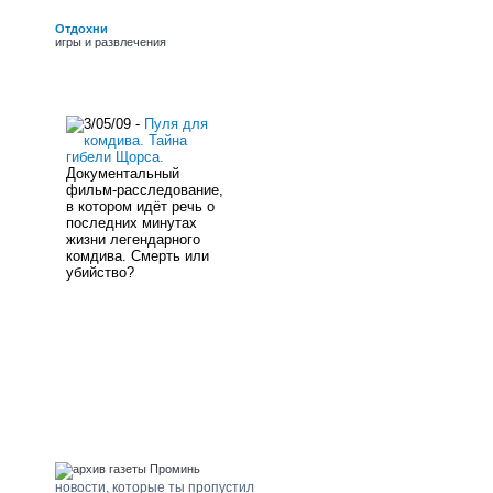
обласних премій ім.
Г.Верьовки, Б. Грінченка
Отдохни
і премії Фонду культури,
игры и развлечения
заслужений працівник
культури України.
новости сайта
3/05/09 -
Пуля для
комдива. Тайна
гибели Щорса.
Документальный
фильм-расследование,
в котором идёт речь о
последних минутах
жизни легендарного
комдива. Смерть или
убийство?
погода Щорс
архив газеты "Проминь"
новости, которые ты пропустил