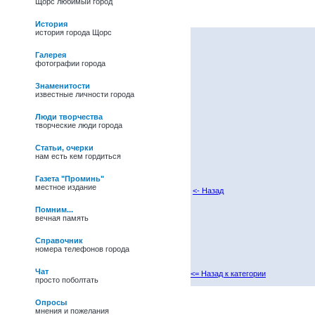
Щорс любимый город
История
история города Щорс
Галерея
фотографии города
Знаменитости
известные личности города
Люди творчества
творческие люди города
Статьи, очерки
нам есть кем гордиться
Газета "Проминь"
местное издание
<- Назад
Помним...
вечная память
Справочник
номера телефонов города
Чат
<= Назад к категории
просто поболтать
27/05/09 -
Василь
Іванович Полевик.
Опросы
Фольклорист, лауреат
мнения и пожелания