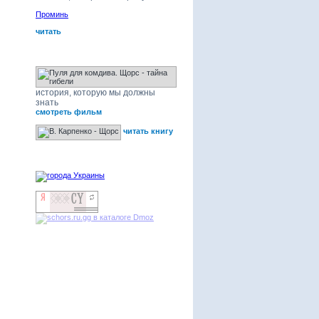
Проминь
читать
Щорс - тайна гибели
история, которую мы должны
знать
смотреть фильм
читать книгу
наши друзья