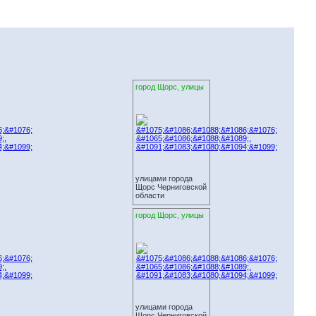
город Щорс, улицы
улицами города
Щорс Черниговской
области
город Щорс, улицы
улицами города
Щорс Черниговской