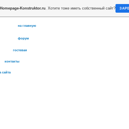
Homepage-Konstruktor.ru
. Хотите тоже иметь собственный сайт?
ЗАР
на главную
форум
гостевая
контакты
а сайта