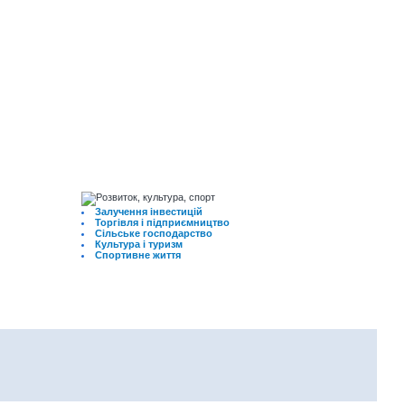
Залучення інвестицій
Торгівля і підприємництво
Сільське господарство
Культура і туризм
Спортивне життя