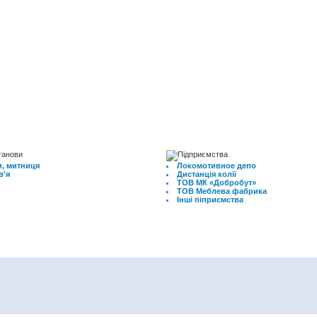
, митниця
Локомотивное депо
в'я
Дистанція колії
ТОВ МК «Добробут»
ТОВ Меблева фабрика
Інші піприємства