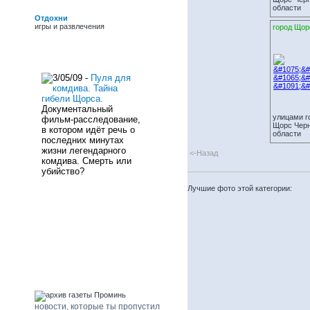
обласних премій ім.
области
Г.Верьовки, Б. Грінченка
Отдохни
і премії Фонду культури,
игры и развлечения
город Щор
заслужений працівник
культури України.
новости сайта
3/05/09 -
Пуля для
комдива. Тайна
гибели Щорса.
Документальный
улицами г
фильм-расследование,
Щорс Черн
в котором идёт речь о
области
последних минутах
жизни легендарного
<-Назад
комдива. Смерть или
убийство?
Лучшие фото этой категории:
погода Щорс
архив газеты "Проминь"
новости, которые ты пропустил