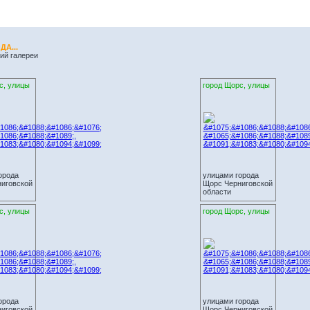
А...
ий галереи
с, улицы
город Щорс, улицы
орода
улицами города
иговской
Щорс Черниговской
области
с, улицы
город Щорс, улицы
орода
улицами города
иговской
Щорс Черниговской