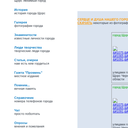
Щорс любимый город
История
история города Щорс
СЕРДЦЕ И ДУША НАШЕГО ГОРОД
Галерея
СКАЧАТЬ
некоторые из фотограф
фотографии города
Знаменитости
город Щор
известные личности города
Люди творчества
творческие люди города
Статьи, очерки
нам есть кем гордиться
улицами г
Газета "Проминь"
Щорс Черн
местное издание
области
Помним...
город Щор
вечная память
Справочник
номера телефонов города
Чат
просто поболтать
27/05/09 -
Василь
Іванович Полевик.
Опросы
улицами г
Фольклорист, лауреат
мнения и пожелания
Щорс Черн