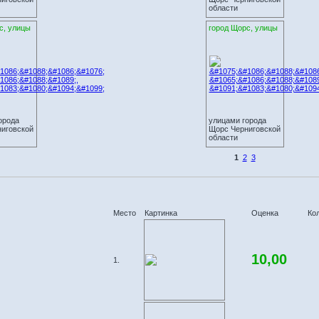
области
с, улицы
город Щорс, улицы
орода
улицами города
иговской
Щорс Черниговской
области
1
2
3
Место
Картинка
Оценка
Ко
10,00
1.