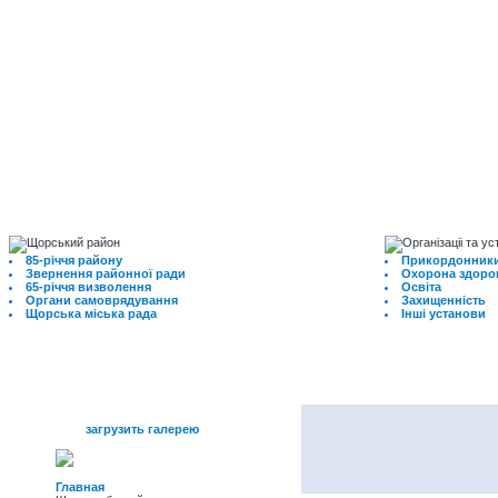
85-річчя району
Прикордонники
Звернення районної ради
Охорона здоро
65-річчя визволення
Освіта
Органи самоврядування
Захищенність
Щорська міська рада
Інші установи
меню
загрузить галерею
Главная