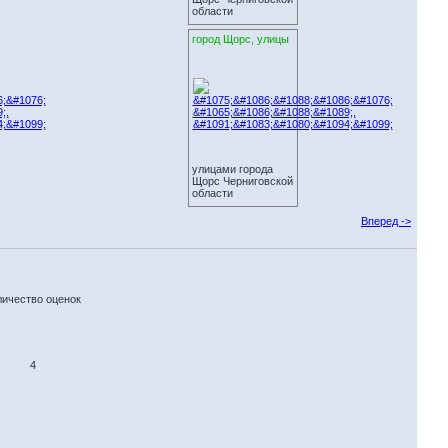
области
город Щорс, улицы
улицами города
Щорс Черниговской
области
Вперед ->
личество оценок
4