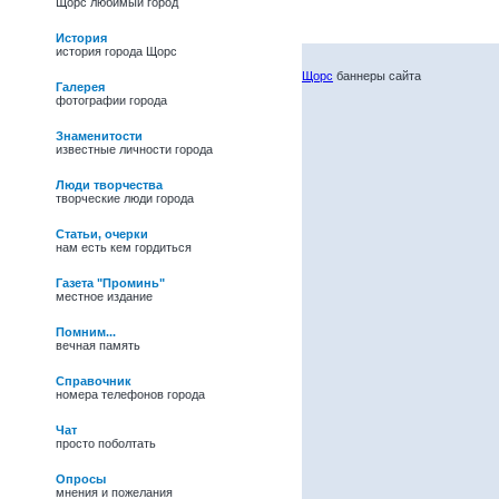
Щорс любимый город
История
история города Щорс
Щорс
баннеры сайта
Галерея
фотографии города
Знаменитости
известные личности города
Люди творчества
творческие люди города
Статьи, очерки
нам есть кем гордиться
Газета "Проминь"
местное издание
Помним...
вечная память
Справочник
номера телефонов города
Чат
просто поболтать
27/05/09 -
Василь
Іванович Полевик.
Опросы
Фольклорист, лауреат
мнения и пожелания