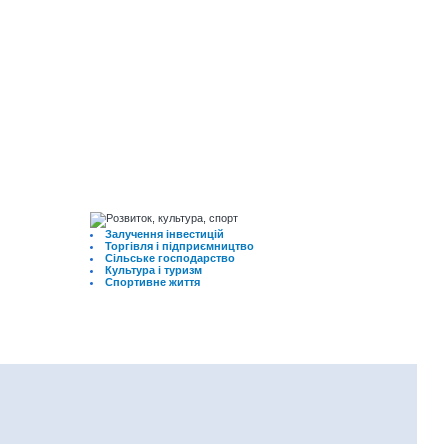
Залучення інвестицій
Торгівля і підприємництво
Сільське господарство
Культура і туризм
Спортивне життя