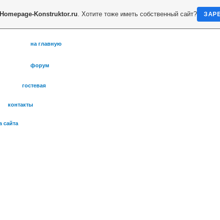
Homepage-Konstruktor.ru
. Хотите тоже иметь собственный сайт?
ЗАР
на главную
форум
гостевая
контакты
а сайта