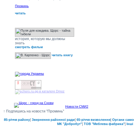
Проминь
читать
Щорс - тайна гибели
история, которую мы должны
знать
смотреть фильм
читать книгу
наши друзья
Новости СМИ2
↑ Подпишись на новости "Проминь"
|
|
|
85-річчя району
Звернення районної ради
65-річчя визволення
Органи само
|
|
МК "Добробут"
ТОВ "Меблева фабрика"
Інші