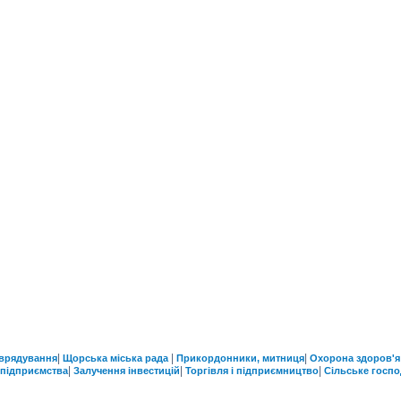
|
|
|
врядування
Щорська міська рада
Прикордонники, митниця
Охорона здоров'я
|
|
|
 підприємства
Залучення інвестицій
Торгівля і підприємництво
Сільське госп