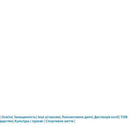
|
|
|
|
|
|
Освіта
Захищенність
Інші установи
Локомотивне депо
Дистанція колії
ТОВ
|
|
|
одарство
Культура і туризм
Спортивне життя