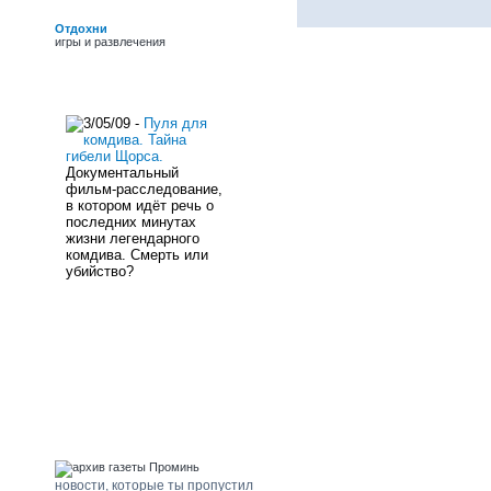
обласних премій ім.
Г.Верьовки, Б. Грінченка
Отдохни
і премії Фонду культури,
игры и развлечения
заслужений працівник
культури України.
новости сайта
3/05/09 -
Пуля для
комдива. Тайна
гибели Щорса.
Документальный
фильм-расследование,
в котором идёт речь о
последних минутах
жизни легендарного
комдива. Смерть или
убийство?
погода Щорс
архив газеты "Проминь"
новости, которые ты пропустил