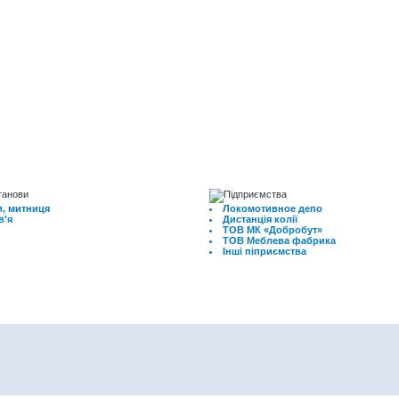
, митниця
Локомотивное депо
в'я
Дистанція колії
ТОВ МК «Добробут»
ТОВ Меблева фабрика
Інші піприємства