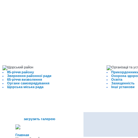
85-річчя району
Прикордонники
Звернення районної ради
Охорона здоро
65-річчя визволення
Освіта
Органи самоврядування
Захищенність
Щорська міська рада
Інші установи
меню
загрузить галерею
Главная