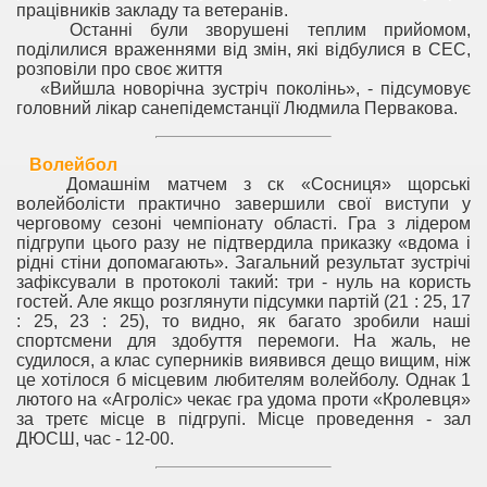
працівників закладу та ветеранів.
Останні були зворушені теплим прийомом,
поділилися враженнями від змін, які відбулися в СЕС,
розповіли про своє життя
«Вийшла новорічна зустріч поколінь», - підсумовує
головний лікар санепідемстанції Людмила Первакова.
Волейбол
Домашнім матчем з ск «Сосниця» щорські
волейболісти практично завершили свої виступи у
черговому сезоні чемпіонату області. Гра з лідером
підгрупи цього разу не підтвердила приказку «вдома і
рідні стіни допомагають». Загальний результат зустрічі
зафіксували в протоколі такий: три - нуль на користь
гостей. Але якщо розглянути підсумки партій (21 : 25, 17
: 25, 23 : 25), то видно, як багато зробили наші
спортсмени для здобуття перемоги. На жаль, не
судилося, а клас суперників виявився дещо вищим, ніж
це хотілося б місцевим любителям волейболу. Однак 1
лютого на «Агроліс» чекає гра удома проти «Кролевця»
за третє місце в підгрупі. Місце проведення - зал
ДЮСШ, час - 12-00.