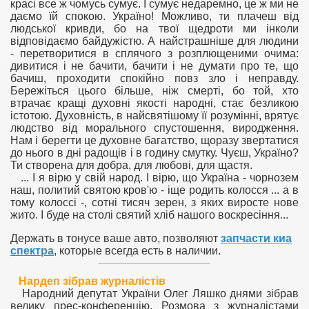
красі все ж чомусь сумує. І сумує недаремно, це ж ми не
даємо їй спокою. Україно! Можливо, ти плачеш від
людської кривди, бо на твої щедроти ми інколи
відповідаємо байдужістю. А найстрашніше для людини
- перетворитися в сплячого з розплющеними очима:
дивитися і не бачити, бачити і не думати про те, що
бачиш, проходити спокійно повз зло і неправду.
Бережіться цього більше, ніж смерті, бо той, хто
втрачає кращі духовні якості народні, стає безликою
істотою. Духовність, в найсвятішому її розумінні, врятує
людство від морального спустошення, виродження.
Нам і берегти це духовне багатство, щоразу звертатися
до нього в дні радощів і в годину смутку. Чуєш, Україно?
Ти створена для добра, для любові, для щастя.
... І я вірю у свій народ. І вірю, що Україна - чорнозем
наш, политий святою кров'ю - іще родить колосся ... а в
тому колоссі -, сотні тисяч зерен, з яких виросте нове
жито. І буде на столі святий хліб нашого воскресіння...
Держать в тонусе ваше авто, позволяют
запчасти киа
спектра
, которые всегда есть в наличии.
Нардеп зібрав журналістів
Народний депутат України Олег Ляшко днями зібрав
велику прес-конференцію. Розмова з журналістами