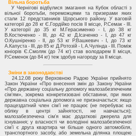
Вільна боротьба
У Чернігові відбулися змагання на Кубок області з
вільної боротьби, переможцями та призерами яких
стали 12 представників Щорського району. У ваговій
категорії до 28 кг Є.Гордійко посів II місце, Р.Семак - III.
У категорії до 35 кг М.Герасименко - І, до 38 кг
В.Костюченко - III, до 42 кг Д.Ісаченко - І, до 47 кг
О.Кушніренко - II, до 53 кг Р.Вашкевич - І, до 73 кг
А.Капуста - III, до 85 кг Д.Ротозій - І, А.Чулінда - III. Поміж
юніорів Є.Смоляк (до 74 кг) став володарем II місця,
Р.Семенок (до 84 кг) теж здобув нагороду за II місце.
Зміни в законодавстві
24.12.08 року Верховною Радою України прийнято
Закон України «Про внесення змін до Закону України
«Про державну соціальну допомогу малозабезпеченим
сім'ям», зокрема конкретизовані обставини, при яких
державна соціальна допомога не призначається: якщо
працездатний член сім'ї не працює (не перебуває на
обліку в центрі зайнятості, не навчається);
малозабезпечена сім'я має додаткові джерела для
існування; у власності чи володінні малозабезпеченої
сім'ї є друга квартира чи більше одного автомобіля,
транспортного засобу, або земельна ділянка площею