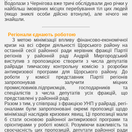
Водолази з Чернігова вже тричі обслідували дно річки у
найбільш імовірних місцях перебування тіл цих людей
(якщо зниклі особи дійсно втонули), але нічого не
знайшли.
Регіонали єднають роботою
З метою мінімізації впливу фінансово-економічної
кризи на всі сфери діяльності Щорського району на
останній сесії районної ради керівник фракції Партії
регіонів у районній раді Андрій Миргородський
виступив з пропозицією створити з числа депутатів
райради тимчасову контрольну комісію з розробки
антикризової програми для Щорського району. До
роботи у комісії представник Партії регіонів
запропонував залучити міцних
промисловиків.підприємців, господарників та
спеціалістів з числа депутатів усіх фракцій, що
представлені у районній раді.
Разом з тим, у співпраці з фракцією УНП у райраді, регі-
оналами були запропоновані окремі пропозиції щодо
мінімізації наслідків кризових явищ. Ці пропозиції мали
б стати основою районної антикризової програми та
орієнтирами у роботі комісії. Розуміючи важливість та
своєчасність цих пропозицій, депутати районної ради