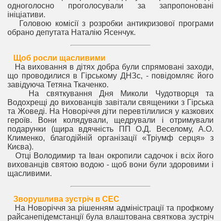
одноголосно проголосували за запропоновані
ініціативи.
Головою комісії з розробки антикризової програми
обрано депутата Наталію Ясенчук.
Щоб росли щасливими
На виховання в дітях добра були спрямовані заходи,
що проводилися в Гірському ДНЗс, - повідомляє його
завідуюча Тетяна Ткаченко.
На святкування Дня Миколи Чудотворця та
Водохрещі до вихованців завітали священики з Гірська
та Жоведі. На Новоріччя діти перевтілилися у казкових
героїв. Вони колядували, щедрували і отримували
подарунки (щира вдячність ПП О.Д. Веселому, А.О.
Клименко, благодійній організації «Тріумф серця» з
Києва).
Отці Володимир та Іван окропили садочок і всіх його
вихованців святою водою - щоб вони були здоровими і
щасливими.
Зворушлива зустріч в СЕС
На Новоріччя за рішенням адміністрації та профкому
райсанепідемстанції була влаштована святкова зустріч