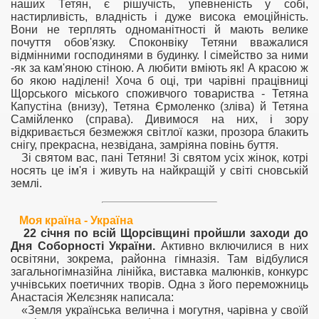
наших Тетян, є рішучість, упевненість у собі,
настирливість, владність і дуже висока емоційність.
Вони не терплять одноманітності й мають велике
почуття обов'язку. Споконвіку Тетяни вважалися
відмінними господинями в будинку. І сімейство за ними
-як за кам'яною стіною. А любити вміють як! А красою ж
бо якою наділені! Хоча б оці, три чарівні працівниці
Щорського міського споживчого товариства - Тетяна
Капустіна (внизу), Тетяна Єрмоленко (зліва) й Тетяна
Самійленко (справа). Дивимося на них, і зору
відкривається безмежжя світлої казки, прозора блакить
снігу, прекрасна, незвідана, замріяна повінь буття.
Зі святом вас, пані Тетяни! Зі святом усіх жінок, котрі
носять це ім'я і живуть на найкращій у світі сновській
землі.
Моя країна - Україна
22 січня по всій Щорсівщині пройшли заходи до
Дня Соборності України.
Активно включилися в них
освітяни, зокрема, районна гімназія. Там відбулися
загальногімназійна лінійка, виставка малюнків, конкурс
учнівських поетичних творів. Одна з його переможниць
Анастасія Желєзняк написала:
«Земля українська велична і могутня, чарівна у своїй