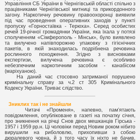
Управління СБ України в Чернігівській області спільно з
працівниками Чернігівської митниці та прикордонного
загону. Наркотичну речовину правоохоронці виявили
під час проведення оперативних заходів у пункті
пропуску «Горностаївка - Терюха». Серед особистих
речей 19-річної громадянки України, яка їхала у потязі
сполученням «Сімферополь - Мінськ», було виявлено
та вилучено напівпорожню упаковку з гігієнічних
пакетів, в якій знаходилась подрібнена речовина
рослинного походження. Згідно з висновками
експертизи, вилучена речовина є особливо
небезпечним наркотичним засобом - канабісом
(маріхуаною).
На даний час стосовно затриманої порушено
кримінальну справу за ч.2 ст 305 Кримінального
Кодексу України. Триває слідство.
Зниклих так і не знайшли
Читачі «Променя», напевно, пам'ятають
повідомлення, опубліковане в газеті на початку січня,
про зникнення на річці Снов двох мешканців Гірська -
1957 і 1959 рр.н. Ці чоловіки перед Новим роком нібито
вирушили на риболовлю, прихопивши з собою
дюралевого човна, й з того часу їх ніхто не бачив.