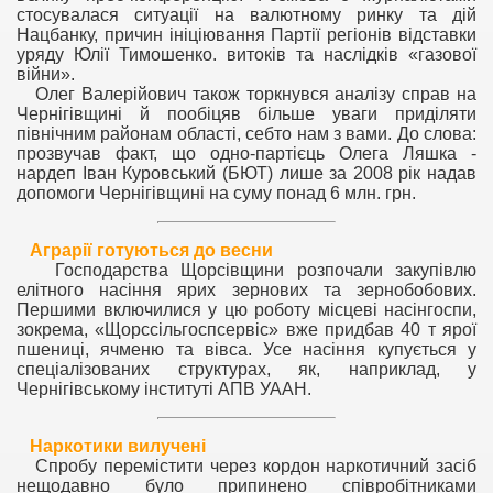
стосувалася ситуації на валютному ринку та дій
Нацбанку, причин ініціювання Партії регіонів відставки
уряду Юлії Тимошенко. витоків та наслідків «газової
війни».
Олег Валерійович також торкнувся аналізу справ на
Чернігівщині й пообіцяв більше уваги приділяти
північним районам області, себто нам з вами. До слова:
прозвучав факт, що одно-партієць Олега Ляшка -
нардеп Іван Куровський (БЮТ) лише за 2008 рік надав
допомоги Чернігівщині на суму понад 6 млн. грн.
Аграрії готуються до весни
Господарства Щорсівщини розпочали закупівлю
елітного насіння ярих зернових та зернобобових.
Першими включилися у цю роботу місцеві насінгоспи,
зокрема, «Щорссільгоспсервіс» вже придбав 40 т ярої
пшениці, ячменю та вівса. Усе насіння купується у
спеціалізованих структурах, як, наприклад, у
Чернігівському інституті АПВ УААН.
Наркотики вилучені
Спробу перемістити через кордон наркотичний засіб
нещодавно було припинено співробітниками