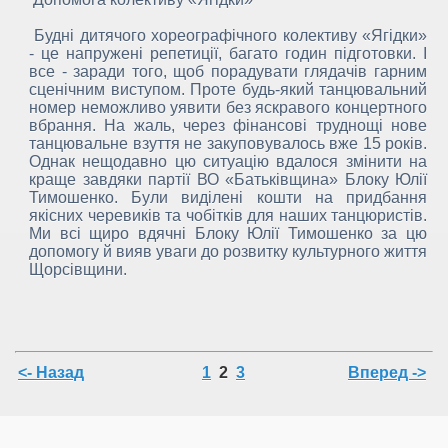
Будні дитячого хореографічного колективу «Ягідки»
- це напружені репетиції, багато годин підготовки. І
все - заради того, щоб порадувати глядачів гарним
сценічним виступом. Проте будь-який танцювальний
номер неможливо уявити без яскравого концертного
вбрання. На жаль, через фінансові труднощі нове
танцювальне взуття не закуповувалось вже 15 років.
Однак нещодавно цю ситуацію вдалося змінити на
краще завдяки партії ВО «Батьківщина» Блоку Юлії
Тимошенко. Були виділені кошти на придбання
якісних черевиків та чобітків для наших танцюристів.
Ми всі щиро вдячні Блоку Юлії Тимошенко за цю
допомогу й вияв уваги до розвитку культурного життя
Щорсівщини.
<- Назад
1
2
3
Вперед ->