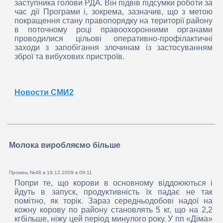
заступника голови РДА. Він підвів підсумки роботи за
час дії Програми і, зокрема, зазначив, що з метою
покращення стану правопорядку на території району
в поточному році правоохоронними органами
проводилися цільові оперативно-профілактичні
заходи з запобігання злочинам із застосуванням
зброї та вибухових пристроїв.
Новости СМИ2
Молока виробляємо більше
Промінь №48 в
19.12.2009 в 09:11
Попри те, що корови в основному віддоюються і
йдуть в запуск, продуктивність їх падає не так
помітно, як торік. Зараз середньодобові надої на
кожну корову по району становлять 5 кг, що на 2,2
кгбільше, ніжу цей період минулого року. У пп «Діма»