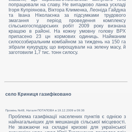
попрацювали на славу. Не випадково ланка ускладі
Ігоря Купріянова, Віктора Клименка, Леоніда Гайдука
та Івана Ніколаєнка за підсумками трудового
змагання у період проведення комплексу
сільськогосподарських робіт 2009 року визнана
кращою в районі. На кожну умовну голову ВРХ
припасено 23 цн кормових одиниць. Найманим
силосозбиральним комбайном за тиждень на 150 га
зібрали кукурудзу, що вирощували на зелену масу, й
заготовили 1,7 тис. тонн силосу.
село Криниця газифіковано
Промінь №48, Наталя ПОТАПОВА в
19.12.2009 в 09:36
Проблема газифікації населених пунктів є однією з
найнагальніших для мешканців сільської місцевості.
Не зважаючи на складні кризові для української