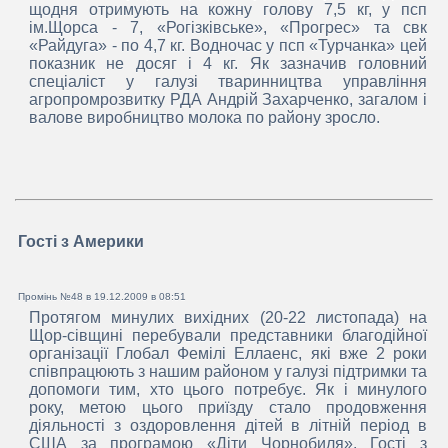
щодня отримують на кожну голову 7,5 кг, у псп
ім.Щорса - 7, «Рогізківське», «Прогрес» та свк
«Райдуга» - по 4,7 кг. Водночас у псп «Турчанка» цей
показник не досяг і 4 кг. Як зазначив головний
спеціаліст у галузі тваринництва управління
агропромрозвитку РДА Андрій Захарченко, загалом і
валове виробництво молока по району зросло.
Гості з Америки
Промінь №48 в
19.12.2009 в 08:51
Протягом минулих вихідних (20-22 листопада) на
Щор-сівщині перебували представники благодійної
організації Глобал Фемілі Еллаенс, які вже 2 роки
співпрацюють з нашим районом у галузі підтримки та
допомоги тим, хто цього потребує. Як і минулого
року, метою цього приїзду стало продовження
діяльності з оздоровлення дітей в літній період в
США за програмою «Діти Чорнобиля». Гості з