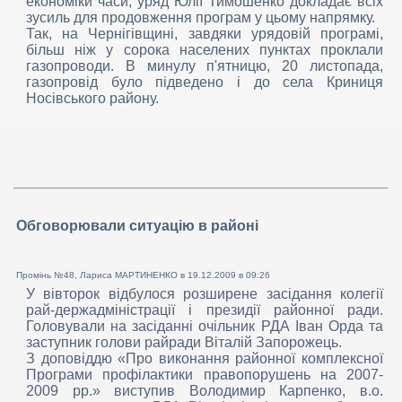
економіки часи, уряд Юлії Тимошенко докладає всіх
зусиль для продовження програм у цьому напрямку.
Так, на Чернігівщині, завдяки урядовій програмі,
більш ніж у сорока населених пунктах проклали
газопроводи. В минулу п'ятницю, 20 листопада,
газопровід було підведено і до села Криниця
Носівського району.
Обговорювали ситуацію в районі
Промінь №48, Лариса МАРТИНЕНКО в
19.12.2009 в 09:26
У вівторок відбулося розширене засідання колегії
рай-держадміністрації і президії районної ради.
Головували на засіданні очільник РДА Іван Орда та
заступник голови райради Віталій Запорожець.
З доповіддю «Про виконання районної комплексної
Програми профілактики правопорушень на 2007-
2009 рр.» виступив Володимир Карпенко, в.о.