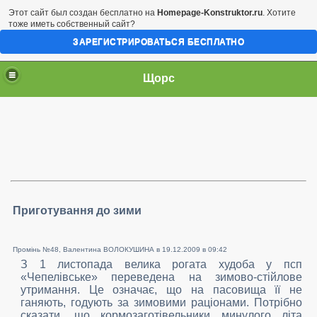
Этот сайт был создан бесплатно на
Homepage-Konstruktor.ru
. Хотите
тоже иметь собственный сайт?
ЗАРЕГИСТРИРОВАТЬСЯ БЕСПЛАТНО
Щорс
Приготування до зими
Промінь №48, Валентина ВОЛОКУШИНА в
19.12.2009 в 09:42
З 1 листопада велика рогата худоба у псп
«Чепелівське» переведена на зимово-стійлове
утримання. Це означає, що на пасовища її не
ганяють, годують за зимовими раціонами. Потрібно
сказати, що кормозаготівельники минулого літа