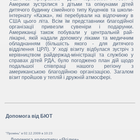
Америки зустрілися з дітьми та опікунами дітей
дитячого будинку сімейного типу Куценків та школи-
інтернату «Казка», які перебували на відпочинку в
США цього літа. Всім їм представники благодійної
організації привезли сувеніри і подарунки.
Американці також побували у центральній рай-
лікарні, якій надали допомогу ліками та медичним
обладнанням (більшість якого - для дитячого
відділення ЦРЛ). У ході візиту відбулася зустріч з
керівництвом райдержад-міністрації та службою у
справах дітей РДА, було погоджено план дій щодо
подальшої співпраці нашого регіону з
американською благодійною організацією. Загалом
візит пройшов у теплій і дружній атмосфері.
Допомога від БЮТ
"Промінь" в
02.12.2009 в 10:23
Допомога колективу «Ягідки»